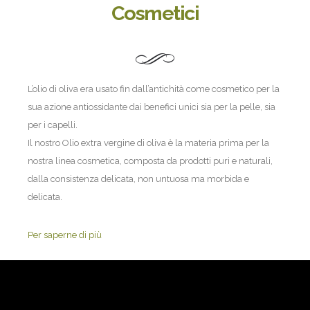
Cosmetici
L’olio di oliva era usato fin dall’antichità come cosmetico per la
sua azione antiossidante dai benefici unici sia per la pelle, sia
per i capelli.
Il nostro Olio extra vergine di oliva è la materia prima per la
nostra linea cosmetica, composta da prodotti puri e naturali,
dalla consistenza delicata, non untuosa ma morbida e
delicata.
Per saperne di più