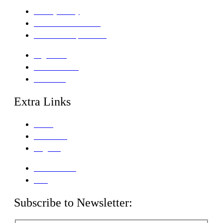
Privacy Policy
Termini e Condizioni
Modalità di Spedizione
Pagamenti
Guida al Reso
Contattaci
Extra Links
Home
Chi Siamo
Negozio
I nostri Premi
Olio
Subscribe to Newsletter: