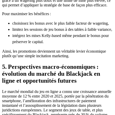
grâce à un wagering plus doux et une limite de mise plus élevée, ce
qui permet d’appliquer la stratégie de base de façon plus efficace.
Pour maximiser les bénéfices :
choisissez les bonus avec le plus faible facteur de wagering,
limitez les sessions de jeu bonus à des tables à faible variance,
intégrez les mises Kelly‑based même pendant le bonus pour
préserver le capital.
Ainsi, les promotions deviennent un véritable levier économique
plutôt qu’une simple incitation marketing.
5. Perspectives macro‑économiques :
évolution du marché du Blackjack en
ligne et opportunités futures
Le marché mondial du jeu en ligne a connu une croissance annuelle
moyenne de 12 % entre 2020 et 2025, portée par la pénétration du
smartphone, l’amélioration des infrastructures de paiement
instantané et l’assouplissement de la législation dans plusieurs
juridictions européennes. Le segment des jeux de table, et plus
spécifiquement du Blackjack, représente près de 30 % du volume