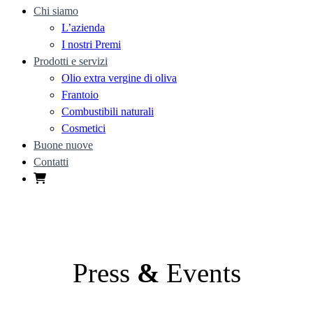
Chi siamo
L’azienda
I nostri Premi
Prodotti e servizi
Olio extra vergine di oliva
Frantoio
Combustibili naturali
Cosmetici
Buone nuove
Contatti
Press
&
Events