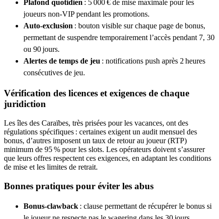
Plafond quotidien
: 5 000 € de mise maximale pour les
joueurs non‑VIP pendant les promotions.
Auto‑exclusion
: bouton visible sur chaque page de bonus,
permettant de suspendre temporairement l’accès pendant 7, 30
ou 90 jours.
Alertes de temps de jeu
: notifications push après 2 heures
consécutives de jeu.
Vérification des licences et exigences de chaque
juridiction
Les îles des Caraïbes, très prisées pour les vacances, ont des
régulations spécifiques : certaines exigent un audit mensuel des
bonus, d’autres imposent un taux de retour au joueur (RTP)
minimum de 95 % pour les slots. Les opérateurs doivent s’assurer
que leurs offres respectent ces exigences, en adaptant les conditions
de mise et les limites de retrait.
Bonnes pratiques pour éviter les abus
Bonus‑clawback
: clause permettant de récupérer le bonus si
le joueur ne respecte pas le wagering dans les 30 jours.