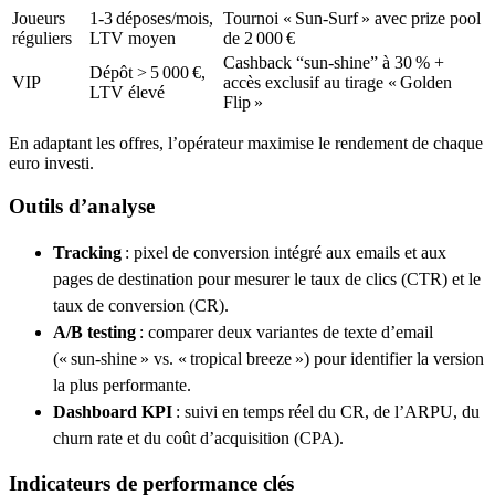
Joueurs
1‑3 déposes/mois,
Tournoi « Sun‑Surf » avec prize pool
réguliers
LTV moyen
de 2 000 €
Cashback “sun‑shine” à 30 % +
Dépôt > 5 000 €,
VIP
accès exclusif au tirage « Golden
LTV élevé
Flip »
En adaptant les offres, l’opérateur maximise le rendement de chaque
euro investi.
Outils d’analyse
Tracking
: pixel de conversion intégré aux emails et aux
pages de destination pour mesurer le taux de clics (CTR) et le
taux de conversion (CR).
A/B testing
: comparer deux variantes de texte d’email
(« sun‑shine » vs. « tropical breeze ») pour identifier la version
la plus performante.
Dashboard KPI
: suivi en temps réel du CR, de l’ARPU, du
churn rate et du coût d’acquisition (CPA).
Indicateurs de performance clés