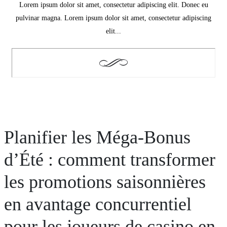
Lorem ipsum dolor sit amet, consectetur adipiscing elit. Donec eu
pulvinar magna. Lorem ipsum dolor sit amet, consectetur adipiscing
elit...
Planifier les Méga‑Bonus
d’Été : comment transformer
les promotions saisonnières
en avantage concurrentiel
pour les joueurs de casino en