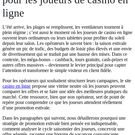
ligne
L’été arrive, les plages se remplissent, les ventilateurs tournent à
plein régime ; c’est aussi le moment où les joueurs de casino en ligne
ouvrent leurs ordinateurs ou leurs tablettes pour profiter du soleil
depuis leur salon. Les opérateurs le savent bien : la saison estivale
génère un pic de trafic, des budgets de loisir plus élevés et une envie
de divertissement qui se traduit par une hausse des mises. Dans ce
contexte, les méga‑bonus – cashback, tours gratuits, cash‑prizes et
autres offres massives – deviennent le levier principal pour capter
l’attention et transformer le simple visiteur en client fidèle.
Pour les opérateurs qui souhaitent structurer leurs campagnes, le site
casino en ligne
propose une vitrine neutre où les joueurs peuvent
comparer les offres et se faire une idée des meilleures pratiques du
marché. Cette ressource, bien que non opérateur, sert de point de
repère pour comprendre ce que les joueurs attendent réellement
d’une promotion estivale.
Dans les paragraphes qui suivent, nous détaillerons pourquoi une
stratégie de promotion estivale bien pensée est indispensable,
comment analyser le cycle saisonnier des joueurs, concevoir une
offre adaptée, raconter une histoire de vacances convaincante,