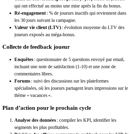
qui ont effectué au moins une mise après la fin du bonus.
Ré‑engagement
: % de joueurs inactifs qui reviennent dans
les 30 jours suivant la campagne.
Valeur vie client (LTV)
: évolution moyenne du LTV des
joueurs exposés au méga‑bonus.
Collecte de feedback joueur
Enquêtes
: questionnaire de 5 questions envoyé par email,
incluant une note de satisfaction (1‑10) et une zone de
commentaires libres.
Forums
: suivi des discussions sur les plateformes
spécialisées, où les joueurs partagent leurs impressions sur le
thème « vacances ».
Plan d’action pour le prochain cycle
Analyse des données
: compiler les KPI, identifier les
segments les plus profitables.