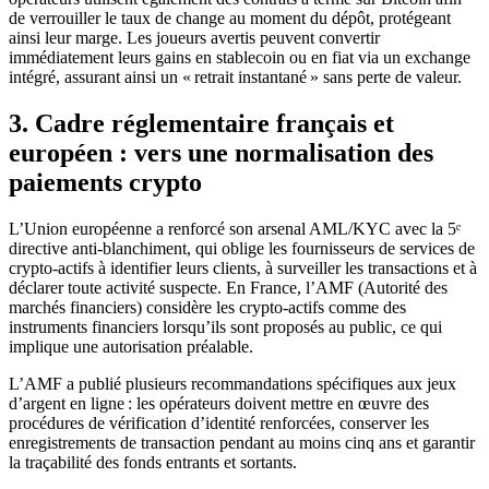
de verrouiller le taux de change au moment du dépôt, protégeant
ainsi leur marge. Les joueurs avertis peuvent convertir
immédiatement leurs gains en stablecoin ou en fiat via un exchange
intégré, assurant ainsi un « retrait instantané » sans perte de valeur.
3. Cadre réglementaire français et
européen : vers une normalisation des
paiements crypto
L’Union européenne a renforcé son arsenal AML/KYC avec la 5ᵉ
directive anti‑blanchiment, qui oblige les fournisseurs de services de
crypto‑actifs à identifier leurs clients, à surveiller les transactions et à
déclarer toute activité suspecte. En France, l’AMF (Autorité des
marchés financiers) considère les crypto‑actifs comme des
instruments financiers lorsqu’ils sont proposés au public, ce qui
implique une autorisation préalable.
L’AMF a publié plusieurs recommandations spécifiques aux jeux
d’argent en ligne : les opérateurs doivent mettre en œuvre des
procédures de vérification d’identité renforcées, conserver les
enregistrements de transaction pendant au moins cinq ans et garantir
la traçabilité des fonds entrants et sortants.