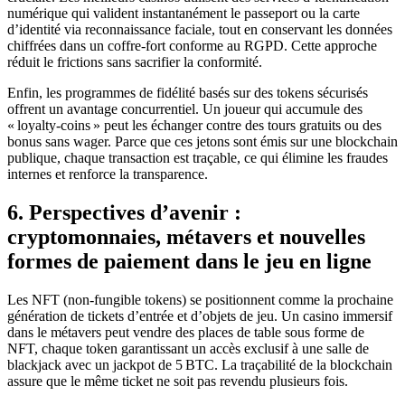
numérique qui valident instantanément le passeport ou la carte
d’identité via reconnaissance faciale, tout en conservant les données
chiffrées dans un coffre‑fort conforme au RGPD. Cette approche
réduit le frictions sans sacrifier la conformité.
Enfin, les programmes de fidélité basés sur des tokens sécurisés
offrent un avantage concurrentiel. Un joueur qui accumule des
« loyalty‑coins » peut les échanger contre des tours gratuits ou des
bonus sans wager. Parce que ces jetons sont émis sur une blockchain
publique, chaque transaction est traçable, ce qui élimine les fraudes
internes et renforce la transparence.
6. Perspectives d’avenir :
cryptomonnaies, métavers et nouvelles
formes de paiement dans le jeu en ligne
Les NFT (non‑fungible tokens) se positionnent comme la prochaine
génération de tickets d’entrée et d’objets de jeu. Un casino immersif
dans le métavers peut vendre des places de table sous forme de
NFT, chaque token garantissant un accès exclusif à une salle de
blackjack avec un jackpot de 5 BTC. La traçabilité de la blockchain
assure que le même ticket ne soit pas revendu plusieurs fois.