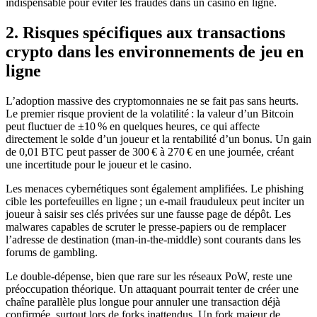
indispensable pour éviter les fraudes dans un casino en ligne.
2. Risques spécifiques aux transactions
crypto dans les environnements de jeu en
ligne
L’adoption massive des cryptomonnaies ne se fait pas sans heurts.
Le premier risque provient de la volatilité : la valeur d’un Bitcoin
peut fluctuer de ±10 % en quelques heures, ce qui affecte
directement le solde d’un joueur et la rentabilité d’un bonus. Un gain
de 0,01 BTC peut passer de 300 € à 270 € en une journée, créant
une incertitude pour le joueur et le casino.
Les menaces cybernétiques sont également amplifiées. Le phishing
cible les portefeuilles en ligne ; un e‑mail frauduleux peut inciter un
joueur à saisir ses clés privées sur une fausse page de dépôt. Les
malwares capables de scruter le presse‑papiers ou de remplacer
l’adresse de destination (man‑in‑the‑middle) sont courants dans les
forums de gambling.
Le double‑dépense, bien que rare sur les réseaux PoW, reste une
préoccupation théorique. Un attaquant pourrait tenter de créer une
chaîne parallèle plus longue pour annuler une transaction déjà
confirmée, surtout lors de forks inattendus. Un fork majeur de