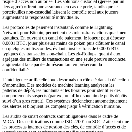
risque d’accès non autorisé. Les solutions custodial (gérées par un
tiers agréé) offrent une assurance en cas de perte, tandis que les
portefeuilles non‑custodial laissent le contrôle total aux joueurs,
augmentant la responsabilité individuelle.
Les protocoles de paiement instantané, comme le Lightning
Network pour Bitcoin, permettent des micro‑transactions quasiment
gratuites. En ouvrant un canal de paiement, le joueur peut déposer
0,0001 BTC, jouer plusieurs mains de poker, puis clôturer le canal
en quelques millisecondes, évitant ainsi les frais de 0,0005 BTC
typiques des transactions on‑chain. Les zk‑Rollups, quant à eux,
agrègent des milliers de transactions en une seule preuve succincte,
augmentant la capacité du réseau tout en préservant la
confidentialité.
L’intelligence artificielle joue désormais un rôle clé dans la détection
d’anomalies. Des modèles de machine learning analysent les
patterns de dépôt, les montants et les horaires pour identifier des
comportements suspects (par ex., un afflux soudain de petits dépôts
suivi d’un gros retrait). Ces systèmes déclenchent automatiquement
des alertes et bloquent les comptes jusqu’à vérification humaine.
Les audits de smart contracts sont obligatoires dans le cadre de
MiCA. Des certifications comme ISO 27001 ou SOC 2 attestent que
les processus internes de gestion des clés, de contrôle d’accès et de