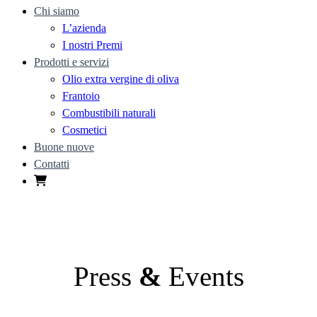
Chi siamo
L’azienda
I nostri Premi
Prodotti e servizi
Olio extra vergine di oliva
Frantoio
Combustibili naturali
Cosmetici
Buone nuove
Contatti
Press
&
Events