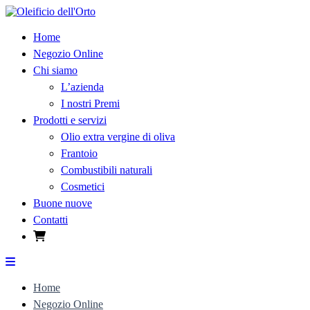
Home
Negozio Online
Chi siamo
L’azienda
I nostri Premi
Prodotti e servizi
Olio extra vergine di oliva
Frantoio
Combustibili naturali
Cosmetici
Buone nuove
Contatti
Home
Negozio Online