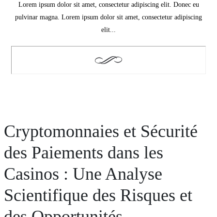
Lorem ipsum dolor sit amet, consectetur adipiscing elit. Donec eu
pulvinar magna. Lorem ipsum dolor sit amet, consectetur adipiscing
elit...
Cryptomonnaies et Sécurité
des Paiements dans les
Casinos : Une Analyse
Scientifique des Risques et
des Opportunités