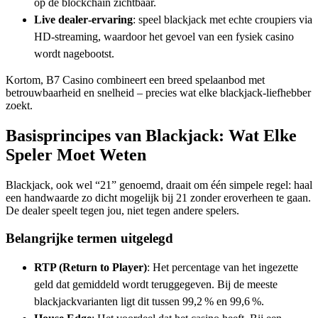
op de blockchain zichtbaar.
Live dealer‑ervaring
: speel blackjack met echte croupiers via
HD‑streaming, waardoor het gevoel van een fysiek casino
wordt nagebootst.
Kortom, B7 Casino combineert een breed spelaanbod met
betrouwbaarheid en snelheid – precies wat elke blackjack‑liefhebber
zoekt.
Basisprincipes van Blackjack: Wat Elke
Speler Moet Weten
Blackjack, ook wel “21” genoemd, draait om één simpele regel: haal
een handwaarde zo dicht mogelijk bij 21 zonder eroverheen te gaan.
De dealer speelt tegen jou, niet tegen andere spelers.
Belangrijke termen uitgelegd
RTP (Return to Player)
: Het percentage van het ingezette
geld dat gemiddeld wordt teruggegeven. Bij de meeste
blackjackvarianten ligt dit tussen 99,2 % en 99,6 %.