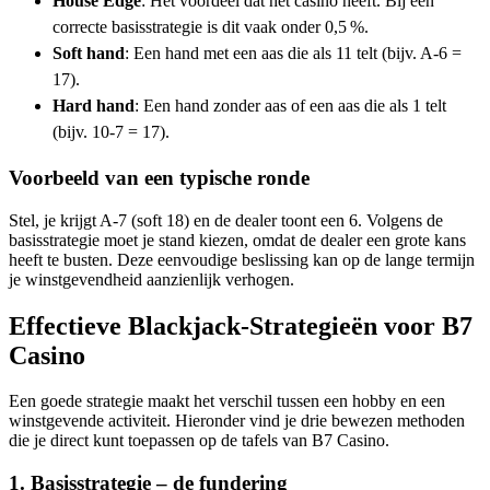
House Edge
: Het voordeel dat het casino heeft. Bij een
correcte basisstrategie is dit vaak onder 0,5 %.
Soft hand
: Een hand met een aas die als 11 telt (bijv. A‑6 =
17).
Hard hand
: Een hand zonder aas of een aas die als 1 telt
(bijv. 10‑7 = 17).
Voorbeeld van een typische ronde
Stel, je krijgt A‑7 (soft 18) en de dealer toont een 6. Volgens de
basisstrategie moet je stand kiezen, omdat de dealer een grote kans
heeft te busten. Deze eenvoudige beslissing kan op de lange termijn
je winstgevendheid aanzienlijk verhogen.
Effectieve Blackjack‑Strategieën voor B7
Casino
Een goede strategie maakt het verschil tussen een hobby en een
winstgevende activiteit. Hieronder vind je drie bewezen methoden
die je direct kunt toepassen op de tafels van B7 Casino.
1. Basisstrategie – de fundering