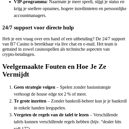
VIP‑programma
: Naarmate je meer speelt, stijgt je status en
krijg je snellere opnames, hogere inzetlimieten en persoonlijke
accountmanagers.
24/7 support voor directe hulp
Heb je een vraag over een hand of een uitbetaling? De 24/7 support
van B7 Casino is bereikbaar via live chat en e‑mail. Het team is
getraind in zowel casinospellen als technische aspecten van
crypto‑betalingen.
Veelgemaakte Fouten en Hoe Je Ze
Vermijdt
Geen strategie volgen
– Spelen zonder basisstrategie
verhoogt de house edge tot 2 % of meer.
Te grote inzetten
– Zonder bankroll‑beheer kun je je bankroll
in enkele handen leegspelen.
Vergeten de regels van de tafel te lezen
– Verschillende
tafels kunnen verschillende regels hebben (bijv. “dealer hits
soft 17”).