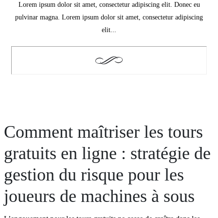
Lorem ipsum dolor sit amet, consectetur adipiscing elit. Donec eu
pulvinar magna. Lorem ipsum dolor sit amet, consectetur adipiscing
elit...
Comment maîtriser les tours
gratuits en ligne : stratégie de
gestion du risque pour les
joueurs de machines à sous