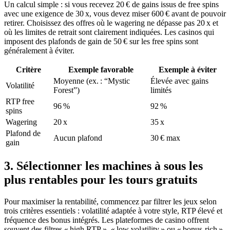
Un calcul simple : si vous recevez 20 € de gains issus de free spins
avec une exigence de 30 x, vous devez miser 600 € avant de pouvoir
retirer. Choisissez des offres où le wagering ne dépasse pas 20 x et
où les limites de retrait sont clairement indiquées. Les casinos qui
imposent des plafonds de gain de 50 € sur les free spins sont
généralement à éviter.
Critère
Exemple favorable
Exemple à éviter
Moyenne (ex. : “Mystic
Élevée avec gains
Volatilité
Forest”)
limités
RTP free
96 %
92 %
spins
Wagering
20 x
35 x
Plafond de
Aucun plafond
30 € max
gain
3. Sélectionner les machines à sous les
plus rentables pour les tours gratuits
Pour maximiser la rentabilité, commencez par filtrer les jeux selon
trois critères essentiels : volatilité adaptée à votre style, RTP élevé et
fréquence des bonus intégrés. Les plateformes de casino offrent
souvent des filtres « high RTP », « low volatility » ou « bonus‑rich ».