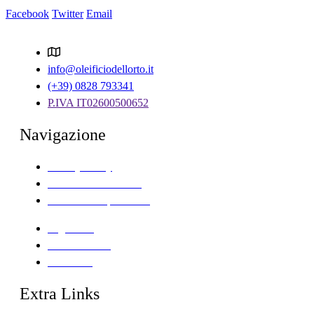
Facebook
Twitter
Email
Via Isca, 7 – 84020 – Oliveto Citra, Campania
info@oleificiodellorto.it
(+39) 0828 793341
P.IVA IT02600500652
Navigazione
Privacy Policy
Termini e Condizioni
Modalità di Spedizione
Pagamenti
Guida al Reso
Contattaci
Extra Links