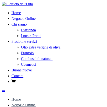
Home
Negozio Online
Chi siamo
L’azienda
I nostri Premi
Prodotti e servizi
Olio extra vergine di oliva
Frantoio
Combustibili naturali
Cosmetici
Buone nuove
Contatti
Home
Negozio Online