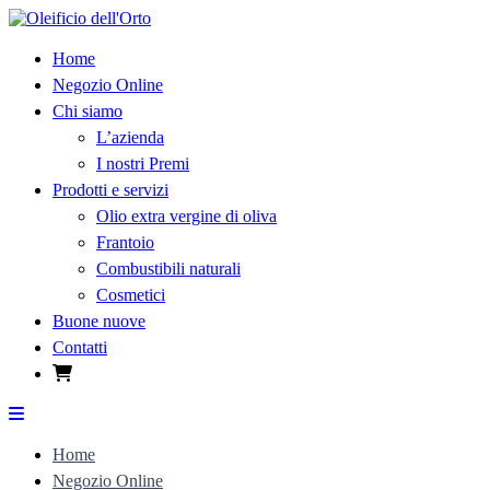
Home
Negozio Online
Chi siamo
L’azienda
I nostri Premi
Prodotti e servizi
Olio extra vergine di oliva
Frantoio
Combustibili naturali
Cosmetici
Buone nuove
Contatti
Home
Negozio Online