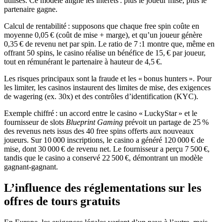
utilisés. Ce modèle aligne les intérêts : plus le joueur mise, plus le
partenaire gagne.
Calcul de rentabilité : supposons que chaque free spin coûte en
moyenne 0,05 € (coût de mise + marge), et qu’un joueur génère
0,35 € de revenu net par spin. Le ratio de 7 :1 montre que, même en
offrant 50 spins, le casino réalise un bénéfice de 15, € par joueur,
tout en rémunérant le partenaire à hauteur de 4,5 €.
Les risques principaux sont la fraude et les « bonus hunters ». Pour
les limiter, les casinos instaurent des limites de mise, des exigences
de wagering (ex. 30x) et des contrôles d’identification (KYC).
Exemple chiffré : un accord entre le casino « LuckyStar » et le
fournisseur de slots
Blueprint Gaming
prévoit un partage de 25 %
des revenus nets issus des 40 free spins offerts aux nouveaux
joueurs. Sur 10 000 inscriptions, le casino a généré 120 000 € de
mise, dont 30 000 € de revenu net. Le fournisseur a perçu 7 500 €,
tandis que le casino a conservé 22 500 €, démontrant un modèle
gagnant‑gagnant.
L’influence des réglementations sur les
offres de tours gratuits