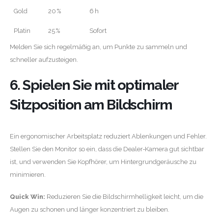
Gold
20 %
6 h
Platin
25 %
Sofort
Melden Sie sich regelmäßig an, um Punkte zu sammeln und
schneller aufzusteigen.
6. Spielen Sie mit optimaler
Sitzposition am Bildschirm
Ein ergonomischer Arbeitsplatz reduziert Ablenkungen und Fehler.
Stellen Sie den Monitor so ein, dass die Dealer‑Kamera gut sichtbar
ist, und verwenden Sie Kopfhörer, um Hintergrundgeräusche zu
minimieren.
Quick Win:
Reduzieren Sie die Bildschirmhelligkeit leicht, um die
Augen zu schonen und länger konzentriert zu bleiben.