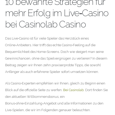
10 bewährte Strategien für
mehr Erfolg im Live‑Casino
bei Casinolab Casino
Das Live‑Casino ist für viele Spieler das Herzstück eines
Online‑Anbieters. Hier trifft das echte Casino‑Feeling auf die
Bequemlichkeit des Home‑Screens. Doch wie steigert man seine
Gewinnchancen, ohne das Spielvergnügen zu verlieren? In diesem
Beitrag zeigen wir Ihnen zehn praxiserprobte Tipps, die sowohl
Anfänger als auch erfahrene Spieler sofort umsetzen können.
Als Casino‑Experten empfehlen wir Ihnen, gleich zu Beginn einen
Blick auf die offizielle Seite zu werfen:
Bei Casinolab
. Dort finden Sie
den aktuellen Willkommensbonus, ein
Bonus‑ohne‑Einzahlung‑Angebot und alle Informationen zu den
Live‑Spielen, die wir im Folgenden genauer beleuchten.