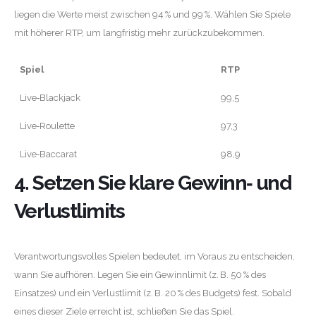
liegen die Werte meist zwischen 94 % und 99 %. Wählen Sie Spiele
mit höherer RTP, um langfristig mehr zurückzubekommen.
Spiel
RTP
Live‑Blackjack
99,5
Live‑Roulette
97,3
Live‑Baccarat
98,9
4. Setzen Sie klare Gewinn‑ und
Verlustlimits
Verantwortungsvolles Spielen bedeutet, im Voraus zu entscheiden,
wann Sie aufhören. Legen Sie ein Gewinnlimit (z. B. 50 % des
Einsatzes) und ein Verlustlimit (z. B. 20 % des Budgets) fest. Sobald
eines dieser Ziele erreicht ist, schließen Sie das Spiel.