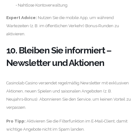
• Nahtlose Kontoverwaltung
Expert Advice:
Nutzen Sie die mobile App, um während
Wartezeiten (z. B. im öffentlichen Verkehr) Bonus‑Runden zu
aktivieren.
10. Bleiben Sie informiert –
Newsletter und Aktionen
Casinolab Casino versendet regelmäßig Newsletter mit exklusiven
Aktionen, neuen Spielen und saisonalen Angeboten (z. B.
Neujahrs‑Bonus). Abonnieren Sie den Service, um keinen Vorteil zu
verpassen.
Pro Tipp:
Aktivieren Sie die Filterfunktion im E‑Mail‑Client, damit
wichtige Angebote nicht im Spam landen.