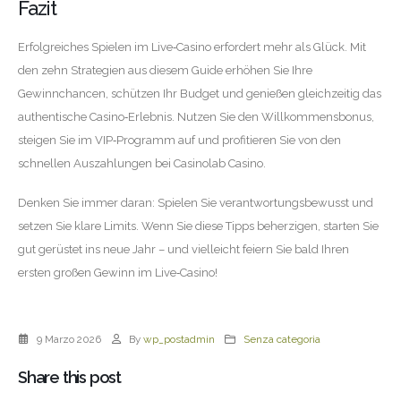
Fazit
Erfolgreiches Spielen im Live‑Casino erfordert mehr als Glück. Mit
den zehn Strategien aus diesem Guide erhöhen Sie Ihre
Gewinnchancen, schützen Ihr Budget und genießen gleichzeitig das
authentische Casino‑Erlebnis. Nutzen Sie den Willkommensbonus,
steigen Sie im VIP‑Programm auf und profitieren Sie von den
schnellen Auszahlungen bei Casinolab Casino.
Denken Sie immer daran: Spielen Sie verantwortungsbewusst und
setzen Sie klare Limits. Wenn Sie diese Tipps beherzigen, starten Sie
gut gerüstet ins neue Jahr – und vielleicht feiern Sie bald Ihren
ersten großen Gewinn im Live‑Casino!
9 Marzo 2026
By
wp_postadmin
Senza categoria
Share this post