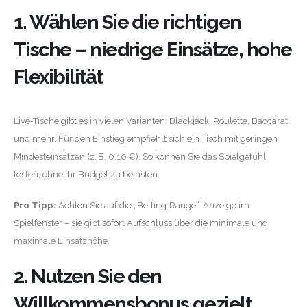
1. Wählen Sie die richtigen
Tische – niedrige Einsätze, hohe
Flexibilität
Live‑Tische gibt es in vielen Varianten: Blackjack, Roulette, Baccarat
und mehr. Für den Einstieg empfiehlt sich ein Tisch mit geringen
Mindesteinsätzen (z. B. 0,10 €). So können Sie das Spielgefühl
testen, ohne Ihr Budget zu belasten.
Pro Tipp:
Achten Sie auf die „Betting‑Range“-Anzeige im
Spielfenster – sie gibt sofort Aufschluss über die minimale und
maximale Einsatzhöhe.
2. Nutzen Sie den
Willkommensbonus gezielt