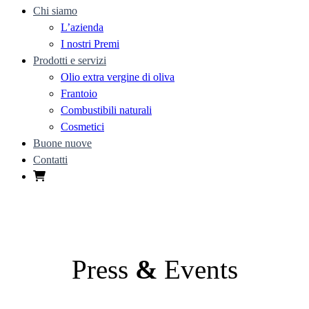
Chi siamo
L’azienda
I nostri Premi
Prodotti e servizi
Olio extra vergine di oliva
Frantoio
Combustibili naturali
Cosmetici
Buone nuove
Contatti
Press
&
Events