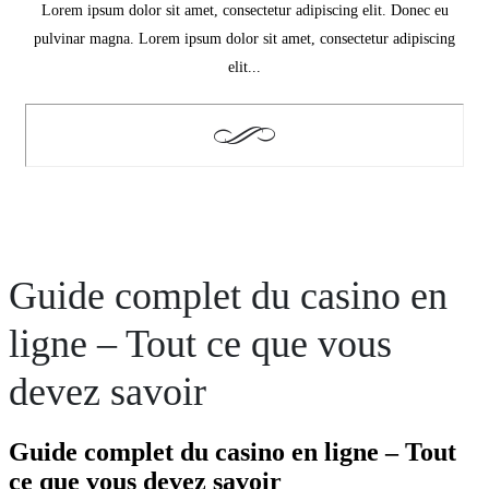
Lorem ipsum dolor sit amet, consectetur adipiscing elit. Donec eu
pulvinar magna. Lorem ipsum dolor sit amet, consectetur adipiscing
elit...
Guide complet du casino en
ligne – Tout ce que vous
devez savoir
Guide complet du casino en ligne – Tout
ce que vous devez savoir