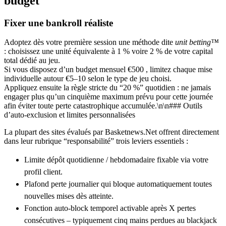
budget
Fixer une bankroll réaliste
Adoptez dès votre première session une méthode dite
unit betting™
: choisissez une unité équivalente à 1 % voire 2 % de votre capital
total dédié au jeu.
Si vous disposez d’un budget mensuel €500 , limitez chaque mise
individuelle autour €5–10 selon le type de jeu choisi.
Appliquez ensuite la règle stricte du “20 %” quotidien : ne jamais
engager plus qu’un cinquième maximum prévu pour cette journée
afin éviter toute perte catastrophique accumulée.\n\n### Outils
d’auto‑exclusion et limites personnalisées
La plupart des sites évalués par Basketnews.Net offrent directement
dans leur rubrique “responsabilité” trois leviers essentiels :
Limite dépôt quotidienne / hebdomadaire fixable via votre
profil client.
Plafond perte journalier qui bloque automatiquement toutes
nouvelles mises dès atteinte.
Fonction auto‑block temporel activable après X pertes
consécutives – typiquement cinq mains perdues au blackjack