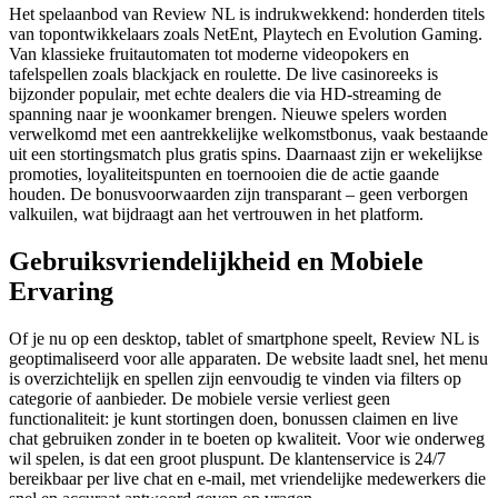
Het spelaanbod van Review NL is indrukwekkend: honderden titels
van topontwikkelaars zoals NetEnt, Playtech en Evolution Gaming.
Van klassieke fruitautomaten tot moderne videopokers en
tafelspellen zoals blackjack en roulette. De live casinoreeks is
bijzonder populair, met echte dealers die via HD-streaming de
spanning naar je woonkamer brengen. Nieuwe spelers worden
verwelkomd met een aantrekkelijke welkomstbonus, vaak bestaande
uit een stortingsmatch plus gratis spins. Daarnaast zijn er wekelijkse
promoties, loyaliteitspunten en toernooien die de actie gaande
houden. De bonusvoorwaarden zijn transparant – geen verborgen
valkuilen, wat bijdraagt aan het vertrouwen in het platform.
Gebruiksvriendelijkheid en Mobiele
Ervaring
Of je nu op een desktop, tablet of smartphone speelt, Review NL is
geoptimaliseerd voor alle apparaten. De website laadt snel, het menu
is overzichtelijk en spellen zijn eenvoudig te vinden via filters op
categorie of aanbieder. De mobiele versie verliest geen
functionaliteit: je kunt stortingen doen, bonussen claimen en live
chat gebruiken zonder in te boeten op kwaliteit. Voor wie onderweg
wil spelen, is dat een groot pluspunt. De klantenservice is 24/7
bereikbaar per live chat en e-mail, met vriendelijke medewerkers die