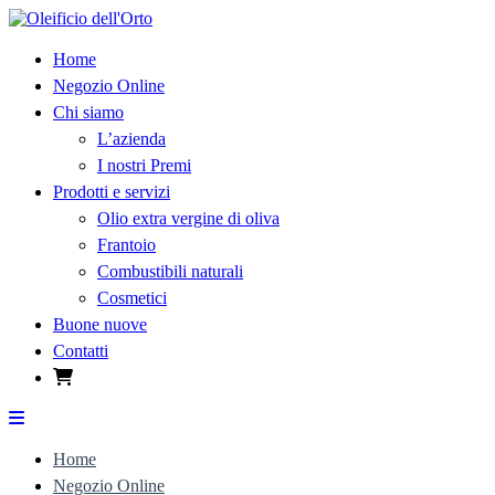
Home
Negozio Online
Chi siamo
L’azienda
I nostri Premi
Prodotti e servizi
Olio extra vergine di oliva
Frantoio
Combustibili naturali
Cosmetici
Buone nuove
Contatti
Home
Negozio Online