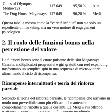
Gates of Olympus
117 649
95,50 %
Alta
Megaways
The Dog House Megaways
117 649
96,20 %
Media
Questa tabella mostra come la “varietà infinita” non sia solo un
espediente di marketing, ma un vero motore di engagement
psicologico.
2. Il ruolo delle funzioni bonus nella
percezione del valore
Le funzioni bonus sono il cuore pulsante delle slot Megaways.
Cascate, moltiplicatori progressivi e giri gratuiti con reel‑expanding
trasformano un semplice spin in una sequenza di micro‑vittorie,
alimentando il ciclo di ricompensa.
Ricompense intermittenti e teoria del rinforzo
parziale
Secondo la teoria del rinforzo parziale, le ricompense che arrivano in
modo non prevedibile sono più efficaci nel mantenere un
comportamento rispetto a quelle costanti. Le Megaways offrono
esattamente questo: una cascata può generare tre vittorie