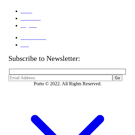
Home
Chi Siamo
Negozio
I nostri Premi
Olio
Subscribe to Newsletter:
Porto © 2022. All Rights Reserved.