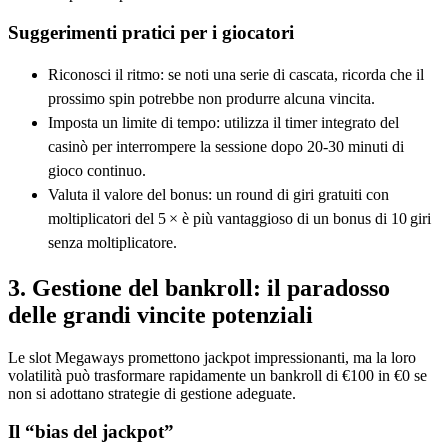
Suggerimenti pratici per i giocatori
Riconosci il ritmo: se noti una serie di cascata, ricorda che il
prossimo spin potrebbe non produrre alcuna vincita.
Imposta un limite di tempo: utilizza il timer integrato del
casinò per interrompere la sessione dopo 20‑30 minuti di
gioco continuo.
Valuta il valore del bonus: un round di giri gratuiti con
moltiplicatori del 5 × è più vantaggioso di un bonus di 10 giri
senza moltiplicatore.
3. Gestione del bankroll: il paradosso
delle grandi vincite potenziali
Le slot Megaways promettono jackpot impressionanti, ma la loro
volatilità può trasformare rapidamente un bankroll di €100 in €0 se
non si adottano strategie di gestione adeguate.
Il “bias del jackpot”