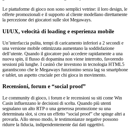
Le piattaforme di gioco non sono semplici vetrine: il loro design, le
offerte promozionali e il supporto al cliente modellano direttamente
la percezione dei giocatori sulle slot Megaways.
UI/UX, velocità di loading e esperienza mobile
Un’interfaccia pulita, tempi di caricamento inferiori a 2 secondi e
una versione mobile ottimizzata aumentano la soddisfazione
dell’utente. Quando il giocatore può accedere rapidamente a una
nuova spin, il flusso di dopamina non viene interrotto, favorendo
sessioni più lunghe. I casinò che investono in tecnologia HTML5
garantiscono che le Megaways funzionino senza lag su smartphone
e tablet, un aspetto cruciale per chi gioca in movimento.
Recensioni, forum e “social proof”
Le community di gioco, i forum e le recensioni su siti come Win
Casin influenzano le decisioni di scelta. Quando più utenti
segnalano un alto RTP o una generosa promozione su una
determinata slot, si crea un effetto “social proof” che spinge altri a
provarla. Allo stesso modo, le testimonianze negative possono
ridurre la fiducia, indipendentemente dai dati oggettivi.