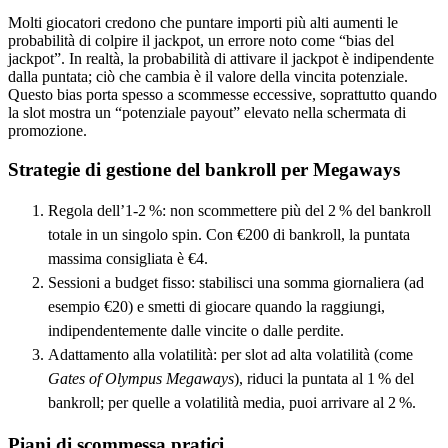
Molti giocatori credono che puntare importi più alti aumenti le
probabilità di colpire il jackpot, un errore noto come “bias del
jackpot”. In realtà, la probabilità di attivare il jackpot è indipendente
dalla puntata; ciò che cambia è il valore della vincita potenziale.
Questo bias porta spesso a scommesse eccessive, soprattutto quando
la slot mostra un “potenziale payout” elevato nella schermata di
promozione.
Strategie di gestione del bankroll per Megaways
Regola dell’1‑2 %: non scommettere più del 2 % del bankroll
totale in un singolo spin. Con €200 di bankroll, la puntata
massima consigliata è €4.
Sessioni a budget fisso: stabilisci una somma giornaliera (ad
esempio €20) e smetti di giocare quando la raggiungi,
indipendentemente dalle vincite o dalle perdite.
Adattamento alla volatilità: per slot ad alta volatilità (come
Gates of Olympus Megaways
), riduci la puntata al 1 % del
bankroll; per quelle a volatilità media, puoi arrivare al 2 %.
Piani di scommessa pratici