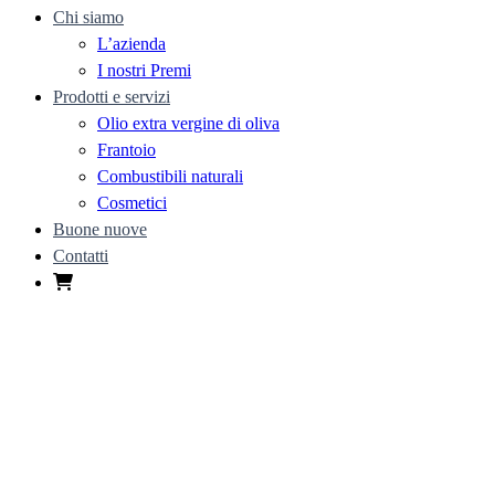
Chi siamo
L’azienda
I nostri Premi
Prodotti e servizi
Olio extra vergine di oliva
Frantoio
Combustibili naturali
Cosmetici
Buone nuove
Contatti