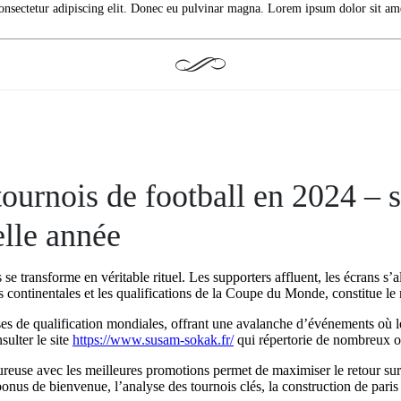
nsectetur adipiscing elit. Donec eu pulvinar magna. Lorem ipsum dolor sit amet,
tournois de football en 2024 – 
lle année
se transforme en véritable rituel. Les supporters affluent, les écrans s’a
s continentales et les qualifications de la Coupe du Monde, constitue l
 de qualification mondiales, offrant une avalanche d’événements où les
ulter le site
https://www.susam-sokak.fr/
qui répertorie de nombreux out
euse avec les meilleures promotions permet de maximiser le retour sur m
 bonus de bienvenue, l’analyse des tournois clés, la construction de pari