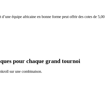
uant d’une équipe africaine en bonne forme peut offrir des cotes de 5,00
tiques pour chaque grand tournoi
ankroll sur une combinaison.