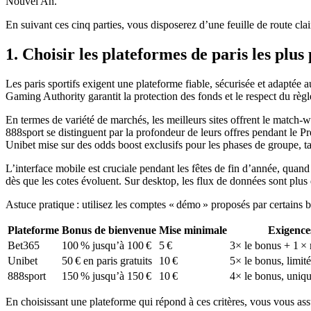
Nouvel An.
En suivant ces cinq parties, vous disposerez d’une feuille de route cla
1. Choisir les plateformes de paris les plu
Les paris sportifs exigent une plateforme fiable, sécurisée et adaptée 
Gaming Authority garantit la protection des fonds et le respect du règl
En termes de variété de marchés, les meilleurs sites offrent le match‑w
888sport se distinguent par la profondeur de leurs offres pendant le
Unibet mise sur des odds boost exclusifs pour les phases de groupe, t
L’interface mobile est cruciale pendant les fêtes de fin d’année, quand
dès que les cotes évoluent. Sur desktop, les flux de données sont plus 
Astuce pratique : utilisez les comptes « démo » proposés par certains bo
Plateforme
Bonus de bienvenue
Mise minimale
Exigences
Bet365
100 % jusqu’à 100 €
5 €
3× le bonus + 1 × m
Unibet
50 € en paris gratuits
10 €
5× le bonus, limit
888sport
150 % jusqu’à 150 €
10 €
4× le bonus, uniqu
En choisissant une plateforme qui répond à ces critères, vous vous ass