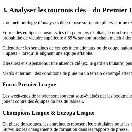
3. Analyser les tournois clés – du Premier
Une méthodologie d’analyse solide repose sur quatre piliers : forme réc
Forme des équipes : consultez les cinq derniers résultats, le nombre d
probabilité de victoire supérieure à 65 % sur son prochain match à dom
Calendrier : les semaines de congés internationaux ou de coupe nationa
« upsets » lorsqu’ils alignent une équipe affaiblie.
Blessures et suspensions : une absence clé (ex. le gardien titulaire) peu
Météo et terrain : des conditions de pluie ou un terrain détrempé affec
Focus Premier League
Les week‑ends de janvier sont souvent sous‑évalués par les bookmakers
jouent contre des équipes du bas du tableau.
Champions League & Europa League
En phase de groupes, les entraîneurs reposent leurs titulaires pour l
Surveillez les changements de formation dans les rapports de presse.