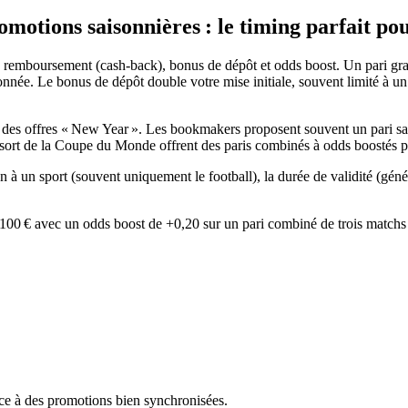
omotions saisonnières : le timing parfait po
, remboursement (cash‑back), bonus de dépôt et odds boost. Un pari grat
onnée. Le bonus de dépôt double votre mise initiale, souvent limité à u
 des offres « New Year ». Les bookmakers proposent souvent un pari sa
ort de la Coupe du Monde offrent des paris combinés à odds boostés pou
ion à un sport (souvent uniquement le football), la durée de validité (géné
 100 € avec un odds boost de +0,20 sur un pari combiné de trois match
âce à des promotions bien synchronisées.