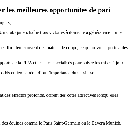
r les meilleures opportunités de pari
enjeux).
 Un club qui enchaîne trois victoires à domicile a généralement une
gue affrontent souvent des matchs de coupe, ce qui ouvre la porte à des
ports de la FIFA et les sites spécialisés pour suivre les mises à jour.
s odds en temps réel, d’où l’importance du suivi live.
s effectifs profonds, offrent des cotes attractives lorsqu’elles
ntre des équipes comme le Paris Saint‑Germain ou le Bayern Munich.