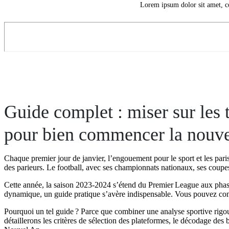
Lorem ipsum dolor sit amet, co
Guide complet : miser sur les 
pour bien commencer la nouve
Chaque premier jour de janvier, l’engouement pour le sport et les paris 
des parieurs. Le football, avec ses championnats nationaux, ses coupe
Cette année, la saison 2023‑2024 s’étend du Premier League aux phases
dynamique, un guide pratique s’avère indispensable. Vous pouvez cons
Pourquoi un tel guide ? Parce que combiner une analyse sportive rigour
détaillerons les critères de sélection des plateformes, le décodage des