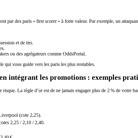
uvent par des paris « first scorer » à forte valeur. Par exemple, un attaq
ession et de tirs.
es.
akers ou des agrégateurs comme OddsPortal.
 qui vous guide vers les paris les plus rentables.
 en intégrant les promotions : exemples pra
e risque. La règle d’or est de ne jamais engager plus de 2 % de votre b
Liverpool (cote 2,25).
tes 2,25 / 2,10 / 2,40.
3,40 €.