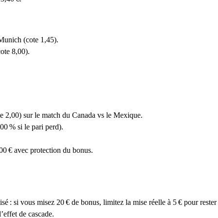
Munich (cote 1,45).
cote 8,00).
ote 2,00) sur le match du Canada vs le Mexique.
0 % si le pari perd).
00 € avec protection du bonus.
sé : si vous misez 20 € de bonus, limitez la mise réelle à 5 € pour rester
l’effet de cascade.