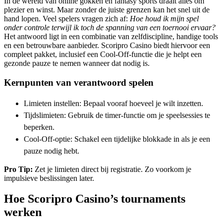
In de wereld van online gokken en fantasy sports draait alles om
plezier en winst. Maar zonder de juiste grenzen kan het snel uit de
hand lopen. Veel spelers vragen zich af:
Hoe houd ik mijn spel
onder controle terwijl ik toch de spanning van een toernooi ervaar?
Het antwoord ligt in een combinatie van zelfdiscipline, handige tools
en een betrouwbare aanbieder. Scoripro Casino biedt hiervoor een
compleet pakket, inclusief een Cool‑Off‑functie die je helpt een
gezonde pauze te nemen wanneer dat nodig is.
Kernpunten van verantwoord spelen
Limieten instellen: Bepaal vooraf hoeveel je wilt inzetten.
Tijdslimieten: Gebruik de timer‑functie om je speelsessies te
beperken.
Cool‑Off‑optie: Schakel een tijdelijke blokkade in als je een
pauze nodig hebt.
Pro Tip:
Zet je limieten direct bij registratie. Zo voorkom je
impulsieve beslissingen later.
Hoe Scoripro Casino’s tournaments
werken