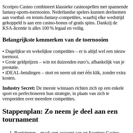
Scoripro Casino combineert klassieke casinospellen met spannende
fantasy‑sports‑toernooien. Nederlandse spelers kunnen deelnemen
aan voetbal‑ en tennis‑fantasy‑competities, waarbij elke wedstrijd
gekoppeld is aan een casino‑bonus of gratis spins. Dankzij de
KSA‑licentie is alles 100 % legaal en veilig.
Belangrijkste kenmerken van de toernooien
• Dagelijkse en wekelijkse competities – er is altijd wel een nieuw
toernooi.
• Grote geldprijzen – win tot duizenden euro’s, afhankelijk van je
prestatie.
• iDEAL‑betalingen – stort en neem uit met één klik, zonder extra
kosten.
Industry Secret:
De meeste winnaars richten zich op een enkele
sport en perfectioneren hun strategie, in plaats van zich te
verspreiden over meerdere competities.
Stappenplan: Zo neem je deel aan een
tournament
Registreren – maak een account aan op Scoripro Casino.