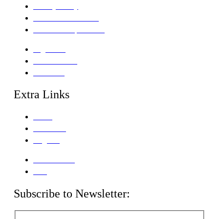
Privacy Policy
Termini e Condizioni
Modalità di Spedizione
Pagamenti
Guida al Reso
Contattaci
Extra Links
Home
Chi Siamo
Negozio
I nostri Premi
Olio
Subscribe to Newsletter: