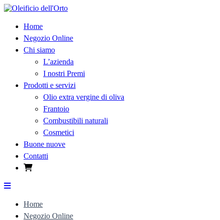
Home
Negozio Online
Chi siamo
L’azienda
I nostri Premi
Prodotti e servizi
Olio extra vergine di oliva
Frantoio
Combustibili naturali
Cosmetici
Buone nuove
Contatti
Home
Negozio Online