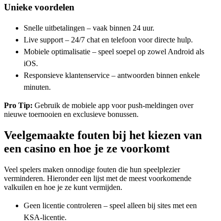
Unieke voordelen
Snelle uitbetalingen – vaak binnen 24 uur.
Live support – 24/7 chat en telefoon voor directe hulp.
Mobiele optimalisatie – speel soepel op zowel Android als
iOS.
Responsieve klantenservice – antwoorden binnen enkele
minuten.
Pro Tip:
Gebruik de mobiele app voor push‑meldingen over
nieuwe toernooien en exclusieve bonussen.
Veelgemaakte fouten bij het kiezen van
een casino en hoe je ze voorkomt
Veel spelers maken onnodige fouten die hun speelplezier
verminderen. Hieronder een lijst met de meest voorkomende
valkuilen en hoe je ze kunt vermijden.
Geen licentie controleren – speel alleen bij sites met een
KSA‑licentie.