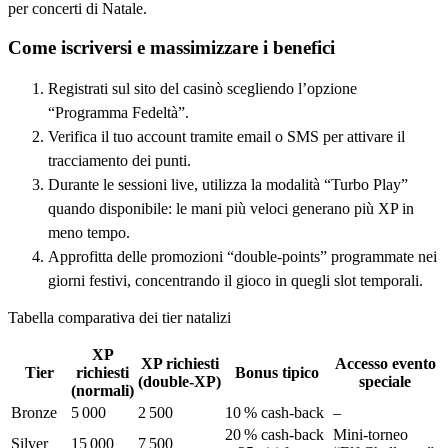
per concerti di Natale.
Come iscriversi e massimizzare i benefici
Registrati sul sito del casinò scegliendo l’opzione
“Programma Fedeltà”.
Verifica il tuo account tramite email o SMS per attivare il
tracciamento dei punti.
Durante le sessioni live, utilizza la modalità “Turbo Play”
quando disponibile: le mani più veloci generano più XP in
meno tempo.
Approfitta delle promozioni “double‑points” programmate nei
giorni festivi, concentrando il gioco in quegli slot temporali.
Tabella comparativa dei tier natalizi
XP
XP richiesti
Accesso evento
Tier
richiesti
Bonus tipico
(double‑XP)
speciale
(normali)
Bronze
5 000
2 500
10 % cash‑back
–
20 % cash‑back
Mini‑torneo
Silver
15 000
7 500