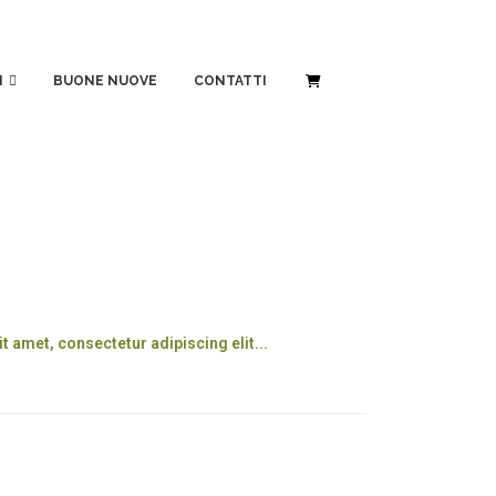
I
BUONE NUOVE
CONTATTI
 amet, consectetur adipiscing elit...