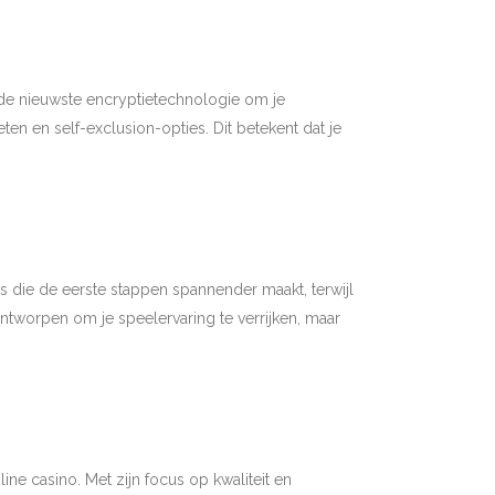
an de nieuwste encryptietechnologie om je
en en self-exclusion-opties. Dit betekent dat je
 die de eerste stappen spannender maakt, terwijl
ntworpen om je speelervaring te verrijken, maar
ne casino. Met zijn focus op kwaliteit en