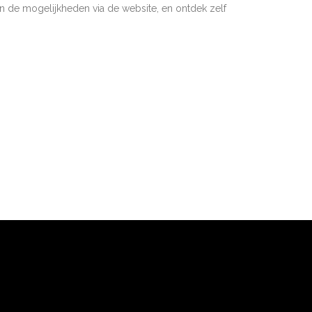
n de mogelijkheden via de website, en ontdek zelf