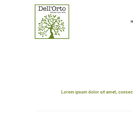
Lorem ipsum dolor sit amet, consecte