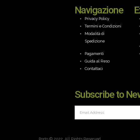
Navigazione
E
Privacy Policy
Termini e Condizioni
Modalità di
Spedizione
Pagamenti
Guida al Reso
Contattaci
Subscribe to New
Porto © 2022. All Rights Reserved.