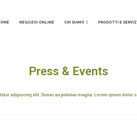
HOME
NEGOZIO ONLINE
CHI SIAMO
PRODOTTI E SERVIZ
Press
&
Events
tur adipiscing elit. Donec eu pulvinar magna. Lorem ipsum dolor sit