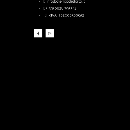
info@oleificiodellorto.it
(+39) 0828 793341
P.IVA IT02600500652