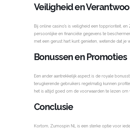
Veiligheid en Verantwoo
Bij online casino’s is veiligheid een topprioriteit,
persoonlijke en financiële gegevens te beschermen.
met een gerust hart kunt genieten, wetende dat je w
Bonussen en Promoties
Een ander aantrekkelijk aspect is de royale bonu
terugkerende gebruikers regelmatig kunnen profite
het is altijd goed om de voorwaarden te lezen om
Conclusie
Kortom, Zumospin NL is een sterke optie voor ieder