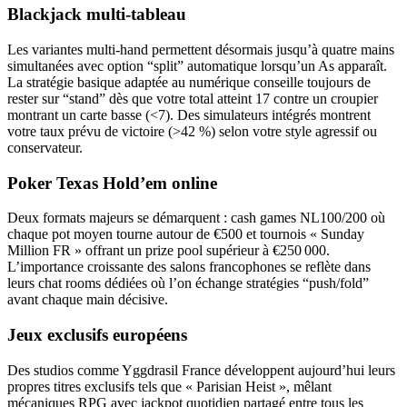
Blackjack multi‑tableau
Les variantes multi‑hand permettent désormais jusqu’à quatre mains
simultanées avec option “split” automatique lorsqu’un As apparaît.
La stratégie basique adaptée au numérique conseille toujours de
rester sur “stand” dès que votre total atteint 17 contre un croupier
montrant un carte basse (<7). Des simulateurs intégrés montrent
votre taux prévu de victoire (>42 %) selon votre style agressif ou
conservateur.
Poker Texas Hold’em online
Deux formats majeurs se démarquent : cash games NL100/200 où
chaque pot moyen tourne autour de €500 et tournois « Sunday
Million FR » offrant un prize pool supérieur à €250 000.
L’importance croissante des salons francophones se reflète dans
leurs chat rooms dédiées où l’on échange stratégies “push/fold”
avant chaque main décisive.
Jeux exclusifs européens
Des studios comme Yggdrasil France développent aujourd’hui leurs
propres titres exclusifs tels que « Parisian Heist », mêlant
mécaniques RPG avec jackpot quotidien partagé entre tous les