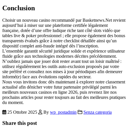
Conclusion
Choisir un nouveau casino recommandé par Basketnews.Net revient
aujourd’hui à miser sur une plateforme certifiée légalement
française, dotée d’une offre ludique riche tant côté slots vidéo que
tables live & poker professionnel ; elle propose également des bonus
transparents évalués grâce à notre checklist détaillée ainsi qu’un
dispositif complet anti‑fraude intégré dès l’inscription.
L’ensemble garantit sécurité juridique solide et expérience utilisateur
fluide grâce aux technologies modernes décrites précédemment.
N’oubliez jamais que jouer doit rester avant tout un loisir maîtrisé :
utilisez régulièrement les outils auto‑exclusion proposés par votre
site préféré et consultez nos mises à jour périodiques afin demeurer
informé(e) face aux évolutions rapides du secteur.
Nous vous invitons donc dès maintenant à explorer notre classement
actualisé afin dénicher votre futur partenaire privilégié parmi les
meilleurs nouveaux casinos en ligne 2026, puis revenez lire nos
prochains articles pour rester toujours au fait des meilleures pratiques
du moment.
25 Ottobre 2025
By
wp_postadmin
Senza categoria
Share this post