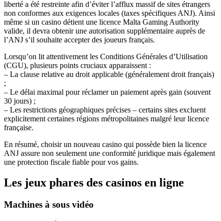
liberté a été restreinte afin d’éviter l’afflux massif de sites étrangers
non conformes aux exigences locales (taxes spécifiques ANJ). Ainsi
même si un casino détient une licence Malta Gaming Authority
valide, il devra obtenir une autorisation supplémentaire auprès de
l’ANJ s’il souhaite accepter des joueurs français.
Lorsqu’on lit attentivement les Conditions Générales d’Utilisation
(CGU), plusieurs points cruciaux apparaissent :
– La clause relative au droit applicable (généralement droit français)
;
– Le délai maximal pour réclamer un paiement après gain (souvent
30 jours) ;
– Les restrictions géographiques précises – certains sites excluent
explicitement certaines régions métropolitaines malgré leur licence
française.
En résumé, choisir un nouveau casino qui possède bien la licence
ANJ assure non seulement une conformité juridique mais également
une protection fiscale fiable pour vos gains.
Les jeux phares des casinos en ligne
Machines à sous vidéo