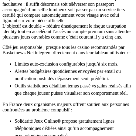
facultative : il suffit désormais soit téléverser son passeport
accompagné d’un selfie lumineux soit passer par un service tiers
certifié qui compare automatiquement votre visage avec celui
figurant sur votre pièce officielle.
L’objectif est double – réduire drastiquement le risque usurpation
identity tout en accélérant l’accès au compte premium sans attendre
plusieurs jours ouvrables comme c’était courant il y a cinq ans.
Côté jeu responsable , presque tous les casino recommandés par
Basketnews.Net intègrent directement dans leur tableau utilisateur :
Limites auto‑exclusion configurables jusqu’à six mois.
Alertes budgétaires quotidiennes envoyées par email ou
notification push dès dépassement seuil prédéfini.
Outils statistiques détaillant temps passé vs gains réalisés afin
que chaque joueur puisse visualiser son comportement réel.
En France deux organismes majeurs offrent soutien aux personnes
confrontées au problème compulsif :
Solidarité Jeux Online® propose gratuitement lignes
téléphoniques dédiées ainsi qu’un accompagnement
psychologique personnalisé.