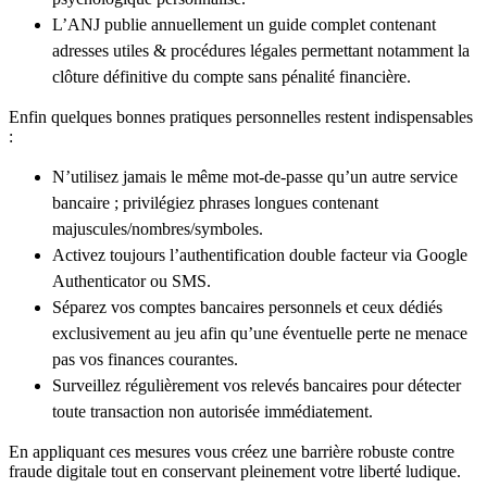
L’ANJ publie annuellement un guide complet contenant
adresses utiles & procédures légales permettant notamment la
clôture définitive du compte sans pénalité financière.
Enfin quelques bonnes pratiques personnelles restent indispensables
:
N’utilisez jamais le même mot‑de‑passe qu’un autre service
bancaire ; privilégiez phrases longues contenant
majuscules/nombres/symboles.
Activez toujours l’authentification double facteur via Google
Authenticator ou SMS.
Séparez vos comptes bancaires personnels et ceux dédiés
exclusivement au jeu afin qu’une éventuelle perte ne menace
pas vos finances courantes.
Surveillez régulièrement vos relevés bancaires pour détecter
toute transaction non autorisée immédiatement.
En appliquant ces mesures vous créez une barrière robuste contre
fraude digitale tout en conservant pleinement votre liberté ludique.