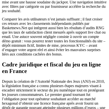
mise avant une hausse soudaine du jackpot. Une navigation intuitive
avec filtres par catégorie ou par fournisseur accélère la recherche du
jeu souhaité.
Comparer les avis utilisateurs n’est jamais suffisant ; il faut croiser
ces retours avec les classements indépendants publiés par
Basketnews.Net qui intègrent aussi bien les résultats d’audits RNG
que les taux de satisfaction client mesurés après support live chat ou
email. Une astuce souvent négligée consiste à ouvrir un compte
démo gratuit : vous pourrez tester toutes les fonctionnalités du site –
dépôt minimum fictif, limites de mise, processus KYC – avant
d’engager votre argent réel et ainsi éviter les mauvaises surprises
liées aux conditions cachées des bonus.
Cadre juridique et fiscal du jeu en ligne
en France
Depuis la création de l’Autorité Nationale des Jeux (ANJ) en 2010,
la législation française a connu plusieurs étapes majeures visant à
encadrer strictement le secteur du jeu numérique tout en protégeant
les joueurs consommateurs. Le premier grand tournant fut
l’obligation pour tout opérateur souhaitant accéder au marché
hexagonal d’obtenir une licence française après avoir fourni un
dépôt de garantie pouvant atteindre plusieurs millions d’euros – une