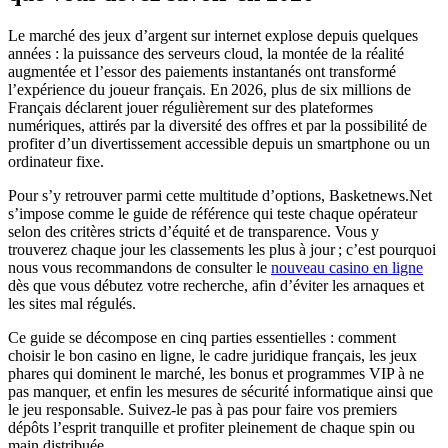
Le marché des jeux d’argent sur internet explose depuis quelques
années : la puissance des serveurs cloud, la montée de la réalité
augmentée et l’essor des paiements instantanés ont transformé
l’expérience du joueur français. En 2026, plus de six millions de
Français déclarent jouer régulièrement sur des plateformes
numériques, attirés par la diversité des offres et par la possibilité de
profiter d’un divertissement accessible depuis un smartphone ou un
ordinateur fixe.
Pour s’y retrouver parmi cette multitude d’options, Basketnews.Net
s’impose comme le guide de référence qui teste chaque opérateur
selon des critères stricts d’équité et de transparence. Vous y
trouverez chaque jour les classements les plus à jour ; c’est pourquoi
nous vous recommandons de consulter le
nouveau casino en ligne
dès que vous débutez votre recherche, afin d’éviter les arnaques et
les sites mal régulés.
Ce guide se décompose en cinq parties essentielles : comment
choisir le bon casino en ligne, le cadre juridique français, les jeux
phares qui dominent le marché, les bonus et programmes VIP à ne
pas manquer, et enfin les mesures de sécurité informatique ainsi que
le jeu responsable. Suivez‑le pas à pas pour faire vos premiers
dépôts l’esprit tranquille et profiter pleinement de chaque spin ou
main distribuée.