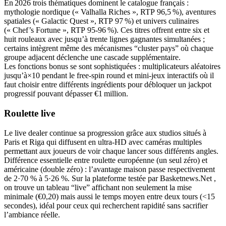
En 2026 trois thématiques dominent le catalogue français :
mythologie nordique (« Valhalla Riches », RTP 96,5 %), aventures
spatiales (« Galactic Quest », RTP 97 %) et univers culinaires
(« Chef’s Fortune », RTP 95‑96 %). Ces titres offrent entre six et
huit rouleaux avec jusqu’à trente lignes gagnantes simultanées ;
certains intègrent même des mécanismes “cluster pays” où chaque
groupe adjacent déclenche une cascade supplémentaire.
Les fonctions bonus se sont sophisti­quées : multiplicateurs aléatoires
jusqu’à×10 pendant le free‑spin round et mini‑jeux interactifs où il
faut choisir entre différents ingrédients pour débloquer un jackpot
progressif pouvant dépasser €1 million.
Roulette live
Le live dealer continue sa progression grâce aux studios situés à
Paris et Riga qui diffusent en ultra‑HD avec caméras multiples
permettant aux joueurs de voir chaque lancer sous différents angles.
Différence essentielle entre roulette européenne (un seul zéro) et
américaine (double zéro) : l’avantage maison passe respectivement
de 2·70 % à 5·26 %. Sur la plateforme testée par Basketnews.Net ,
on trouve un tableau “live” affichant non seulement la mise
minimale (€0,20) mais aussi le temps moyen entre deux tours (<15
secondes), idéal pour ceux qui recherchent rapidité sans sacrifier
l’ambiance réelle.