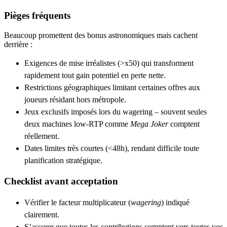
Pièges fréquents
Beaucoup promettent des bonus astronomiques mais cachent
derrière :
Exigences de mise irréalistes (>x50) qui transforment
rapidement tout gain potentiel en perte nette.
Restrictions géographiques limitant certaines offres aux
joueurs résidant hors métropole.
Jeux exclusifs imposés lors du wagering – souvent seules
deux machines low‑RTP comme
Mega Joker
comptent
réellement.
Dates limites très courtes (<48h), rendant difficile toute
planification stratégique.
Checklist avant acceptation
Vérifier le facteur multiplicateur (
wagering
) indiqué
clairement.
S’assurer que toutes les contributions comptent vers toutes vos