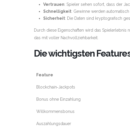
Vertrauen
: Spieler sehen sofort, dass der Jac
Schnelligkeit
: Gewinne werden automatisch 
Sicherheit
: Die Daten sind kryptografisch ge
Durch diese Eigenschaften wird das Spielerlebnis 
das mit voller Nachvollziehbarkeit.
Die wichtigsten Features
Feature
Blockchain‑Jackpots
Bonus ohne Einzahlung
Willkommensbonus
Auszahlungsdauer