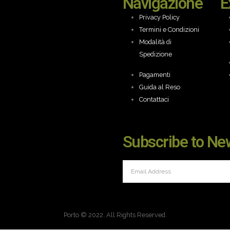
Navigazione
E
Privacy Policy
Termini e Condizioni
Modalità di
Spedizione
Pagamenti
Guida al Reso
Contattaci
Subscribe to New
Porto © 2022. All Rights Reserved.