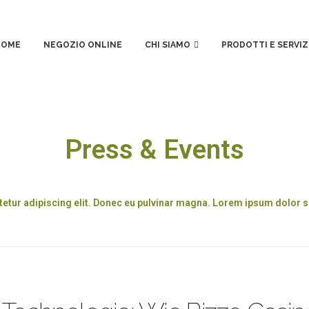
HOME
NEGOZIO ONLINE
CHI SIAMO
PRODOTTI E SERVIZ
Press
&
Events
tur adipiscing elit. Donec eu pulvinar magna. Lorem ipsum dolor sit