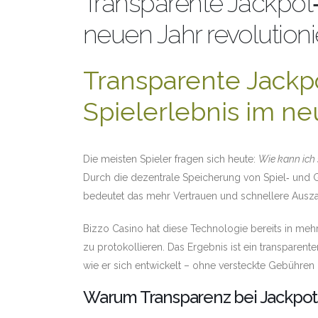
Transparente Jackpot‑
neuen Jahr revolutioni
Transparente Jackp
Spielerlebnis im ne
Die meisten Spieler fragen sich heute:
Wie kann ich 
Durch die dezentrale Speicherung von Spiel‑ und G
bedeutet das mehr Vertrauen und schnellere Ausz
Bizzo Casino hat diese Technologie bereits in mehr
zu protokollieren. Das Ergebnis ist ein transparente
wie er sich entwickelt – ohne versteckte Gebühren
Warum Transparenz bei Jackpots 