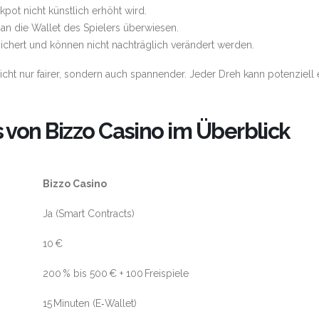
kpot nicht künstlich erhöht wird.
an die Wallet des Spielers überwiesen.
sichert und können nicht nachträglich verändert werden.
nicht nur fairer, sondern auch spannender. Jeder Dreh kann potenzie
 von Bizzo Casino im Überblick
Bizzo Casino
Ja (Smart Contracts)
10 €
200 % bis 500 € + 100 Freispiele
15 Minuten (E‑Wallet)