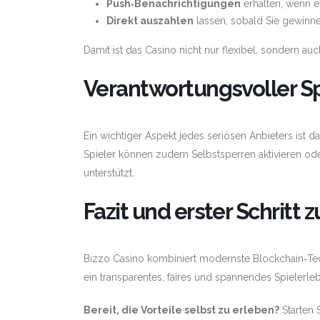
Push‑Benachrichtigungen
erhalten, wenn e
Direkt auszahlen
lassen, sobald Sie gewinnen
Damit ist das Casino nicht nur flexibel, sondern auc
Verantwortungsvoller S
Ein wichtiger Aspekt jedes seriösen Anbieters ist d
Spieler können zudem Selbstsperren aktivieren ode
unterstützt.
Fazit und erster Schritt
Bizzo Casino kombiniert modernste Blockchain‑Tech
ein transparentes, faires und spannendes Spielerle
Bereit, die Vorteile selbst zu erleben?
Starten 