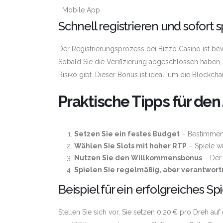
Mobile App
Schnell registrieren und sofort 
Der Registrierungsprozess bei Bizzo Casino ist be
Sobald Sie die Verifizierung abgeschlossen haben
Risiko gibt. Dieser Bonus ist ideal, um die Blockchai
Praktische Tipps für den
Setzen Sie ein festes Budget
– Bestimmen S
Wählen Sie Slots mit hoher RTP
– Spiele w
Nutzen Sie den Willkommensbonus
– Der 
Spielen Sie regelmäßig, aber verantwor
Beispiel für ein erfolgreiches Sp
Stellen Sie sich vor, Sie setzen 0,20 € pro Dreh a