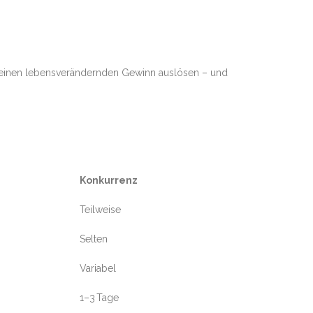
ll einen lebensverändernden Gewinn auslösen – und
Konkurrenz
Teilweise
Selten
Variabel
1–3 Tage