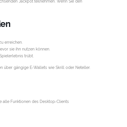
wachsenden Jackpot teilnehmen. Wenn Sie den
den
zu erreichen.
evor sie ihn nutzen können.
ielerlebnis trübt.
über gängige E‑Wallets wie Skrill oder Neteller.
e alle Funktionen des Desktop‑Clients