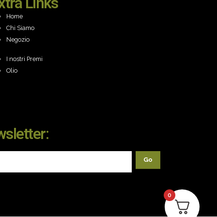
xtra Links
Home
Chi Siamo
Negozio
I nostri Premi
Olio
sletter:
0