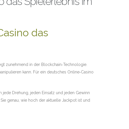
 das Spielerlebnis im
Casino das
iegt zunehmend in der Blockchain‑Technologie.
anipulieren kann. Für ein deutsches Online‑Casino
 um jede Drehung, jeden Einsatz und jeden Gewinn
n Sie genau, wie hoch der aktuelle Jackpot ist und