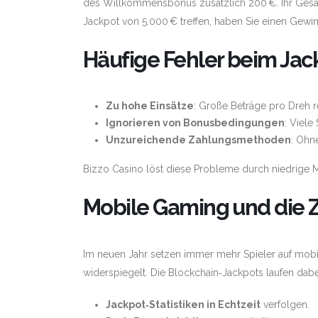
des Willkommensbonus zusätzlich 200 €. Ihr Gesa
Jackpot von 5.000 € treffen, haben Sie einen Gewin
Häufige Fehler beim Jac
Zu hohe Einsätze
: Große Beträge pro Dreh r
Ignorieren von Bonusbedingungen
: Viele
Unzureichende Zahlungsmethoden
: Ohn
Bizzo Casino löst diese Probleme durch niedrige M
Mobile Gaming und die Z
Im neuen Jahr setzen immer mehr Spieler auf mobile
widerspiegelt. Die Blockchain‑Jackpots laufen dab
Jackpot‑Statistiken in Echtzeit
verfolgen.