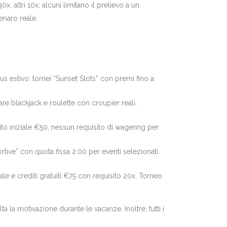
, altri 10x; alcuni limitano il prelievo a un
enaro reale.
s estivo: tornei “Sunset Slots” con premi fino a
are blackjack e roulette con croupier reali.
ito iniziale €50, nessun requisito di wagering per
e” con quota fissa 2.00 per eventi selezionati.
ale e crediti gratuiti €75 con requisito 20x. Torneo
a la motivazione durante le vacanze. Inoltre, tutti i