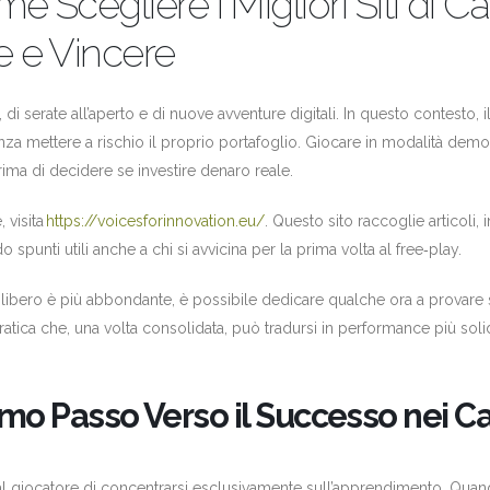
me Scegliere i Migliori Siti di 
e e Vincere
i serate all’aperto e di nuove avventure digitali. In questo contesto, il
nza mettere a rischio il proprio portafoglio. Giocare in modalità demo
prima di decidere se investire denaro reale.
 visita
https://voicesforinnovation.eu/
. Questo sito raccoglie articoli, 
spunti utili anche a chi si avvicina per la prima volta al free‑play.
libero è più abbondante, è possibile dedicare qualche ora a provare s
 pratica che, una volta consolidata, può tradursi in performance più s
Primo Passo Verso il Successo nei C
o al giocatore di concentrarsi esclusivamente sull’apprendimento. Quan