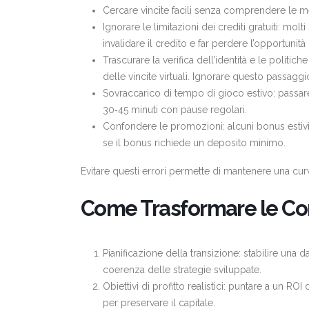
Cercare vincite facili senza comprendere le mecc
Ignorare le limitazioni dei crediti gratuiti: mo
invalidare il credito e far perdere l’opportunit
Trascurare la verifica dell’identità e le politi
delle vincite virtuali. Ignorare questo passag
Sovraccarico di tempo di gioco estivo: passare
30‑45 minuti con pause regolari.
Confondere le promozioni: alcuni bonus estivi so
se il bonus richiede un deposito minimo.
Evitare questi errori permette di mantenere una cu
Come Trasformare le Com
Pianificazione della transizione: stabilire una 
coerenza delle strategie sviluppate.
Obiettivi di profitto realistici: puntare a un RO
per preservare il capitale.