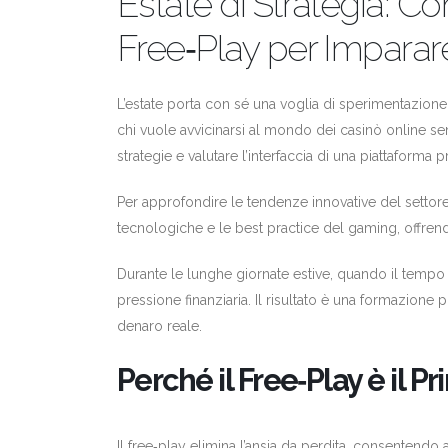
Estate di Strategia: Co
Free‑Play per Imparar
L’estate porta con sé una voglia di sperimentazione, d
chi vuole avvicinarsi al mondo dei casinò online se
strategie e valutare l’interfaccia di una piattaforma 
Per approfondire le tendenze innovative del settore,
tecnologiche e le best practice del gaming, offrendo 
Durante le lunghe giornate estive, quando il tempo 
pressione finanziaria. Il risultato è una formazione
denaro reale.
Perché il Free‑Play è il 
Il free‑play elimina l’ansia da perdita, consentend