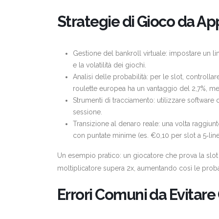
Strategie di Gioco da Ap
Gestione del bankroll virtuale: impostare un lim
e la volatilità dei giochi.
Analisi delle probabilità: per le slot, controlla
roulette europea ha un vantaggio del 2,7%, ment
Strumenti di tracciamento: utilizzare software
sessione.
Transizione al denaro reale: una volta raggiunto
con puntate minime (es. €0,10 per slot a 5‑line
Un esempio pratico: un giocatore che prova la slo
moltiplicatore supera 2x, aumentando così le probabil
Errori Comuni da Evitare