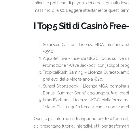
Infine, le politiche di payout dei crediti gratuiti d
massimo di €50. Leggere attentamente questi termini
I Top 5 Siti di Casinò Fre
SolarSpin Casino – Licenza MGA, interfaccia 4K
€500.
AquaBet Live – Licenza UKGC, focus su live deale
Promozione “Wave Jackpot” con jackpot progre
TropicalRush Gaming – Licenza Curacao, ampia 
prelievo delle vincite fino a €20.
Sunset Sportsbook – Licenza MGA, combina sco
Bonus “Summer Sprint” aggiunge 10% di credi
IslandFortune – Licenza UKGC, piattaforma mobile
“Island Challenge” a tema vacanze con leader
Queste piattaforme si distinguono per le offerte estiv
siti presentano tutorial interattivi, utili per trasforma