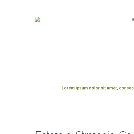
Lorem ipsum dolor sit amet, consecte