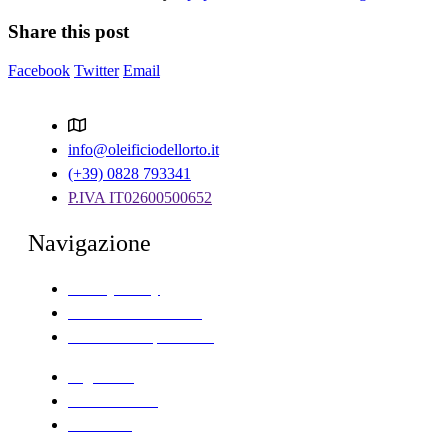
Share this post
Facebook
Twitter
Email
Via Isca, 7 – 84020 – Oliveto Citra, Campania
info@oleificiodellorto.it
(+39) 0828 793341
P.IVA IT02600500652
Navigazione
Privacy Policy
Termini e Condizioni
Modalità di Spedizione
Pagamenti
Guida al Reso
Contattaci