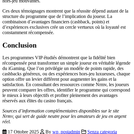
hors‑jeu motivantes.
Ces deux témoignages montrent que la réussite dépend autant de la
structure du programme que de l’implication du joueur. La
combinaison d’avantages financiers (cashback, points) et
d’expériences exclusives crée un cercle vertueux où la loyauté est
constamment récompensée.
Conclusion
Les programmes VIP étudiés démontrent que la fidélité bien
récompensée peut transformer un simple joueur en véritable légende
du iGaming. Que l’on privilégie un modèle de points rapide, des
cashbacks généreux, ou des expériences hors‑jeu luxueuses, chaque
option offre un levier différent pour augmenter les gains et la
satisfaction. En consultant des ressources comme Nrmv, les joueurs
peuvent comparer les offres, identifier le programme qui correspond
le mieux à leurs objectifs et profiter pleinement des avantages
réservés aux élites du casino français.
Sources d’information complémentaires disponibles sur le site
Nrmv, qui sert de guide neutre pour les amateurs de jeu en argent
réel.
17 Ottobre 2025
By
wp_postadmin
Senza categoria