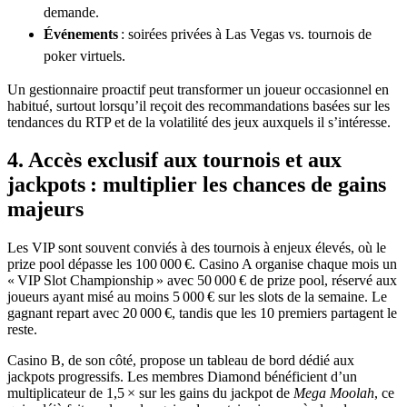
demande.
Événements
: soirées privées à Las Vegas vs. tournois de
poker virtuels.
Un gestionnaire proactif peut transformer un joueur occasionnel en
habitué, surtout lorsqu’il reçoit des recommandations basées sur les
tendances du RTP et de la volatilité des jeux auxquels il s’intéresse.
4. Accès exclusif aux tournois et aux
jackpots : multiplier les chances de gains
majeurs
Les VIP sont souvent conviés à des tournois à enjeux élevés, où le
prize pool dépasse les 100 000 €. Casino A organise chaque mois un
« VIP Slot Championship » avec 50 000 € de prize pool, réservé aux
joueurs ayant misé au moins 5 000 € sur les slots de la semaine. Le
gagnant repart avec 20 000 €, tandis que les 10 premiers partagent le
reste.
Casino B, de son côté, propose un tableau de bord dédié aux
jackpots progressifs. Les membres Diamond bénéficient d’un
multiplicateur de 1,5 × sur les gains du jackpot de
Mega Moolah
, ce