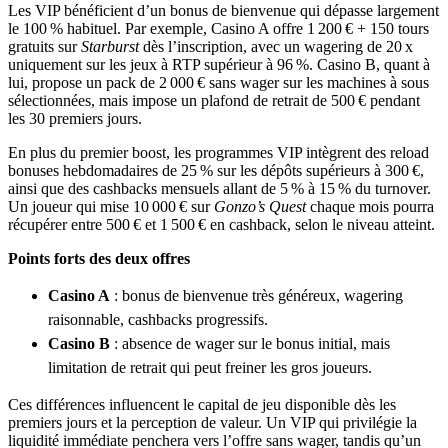
Les VIP bénéficient d’un bonus de bienvenue qui dépasse largement
le 100 % habituel. Par exemple, Casino A offre 1 200 € + 150 tours
gratuits sur
Starburst
dès l’inscription, avec un wagering de 20 x
uniquement sur les jeux à RTP supérieur à 96 %. Casino B, quant à
lui, propose un pack de 2 000 € sans wager sur les machines à sous
sélectionnées, mais impose un plafond de retrait de 500 € pendant
les 30 premiers jours.
En plus du premier boost, les programmes VIP intègrent des reload
bonuses hebdomadaires de 25 % sur les dépôts supérieurs à 300 €,
ainsi que des cashbacks mensuels allant de 5 % à 15 % du turnover.
Un joueur qui mise 10 000 € sur
Gonzo’s Quest
chaque mois pourra
récupérer entre 500 € et 1 500 € en cashback, selon le niveau atteint.
Points forts des deux offres
Casino A
: bonus de bienvenue très généreux, wagering
raisonnable, cashbacks progressifs.
Casino B
: absence de wager sur le bonus initial, mais
limitation de retrait qui peut freiner les gros joueurs.
Ces différences influencent le capital de jeu disponible dès les
premiers jours et la perception de valeur. Un VIP qui privilégie la
liquidité immédiate penchera vers l’offre sans wager, tandis qu’un