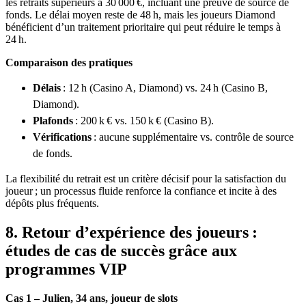
les retraits supérieurs à 30 000 €, incluant une preuve de source de
fonds. Le délai moyen reste de 48 h, mais les joueurs Diamond
bénéficient d’un traitement prioritaire qui peut réduire le temps à
24 h.
Comparaison des pratiques
Délais
: 12 h (Casino A, Diamond) vs. 24 h (Casino B,
Diamond).
Plafonds
: 200 k € vs. 150 k € (Casino B).
Vérifications
: aucune supplémentaire vs. contrôle de source
de fonds.
La flexibilité du retrait est un critère décisif pour la satisfaction du
joueur ; un processus fluide renforce la confiance et incite à des
dépôts plus fréquents.
8. Retour d’expérience des joueurs :
études de cas de succès grâce aux
programmes VIP
Cas 1 – Julien, 34 ans, joueur de slots