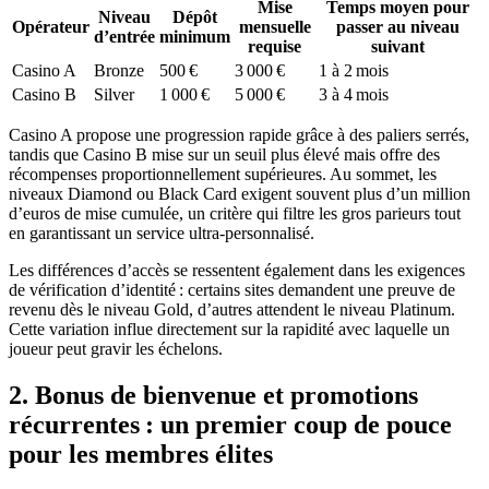
Mise
Temps moyen pour
Niveau
Dépôt
Opérateur
mensuelle
passer au niveau
d’entrée
minimum
requise
suivant
Casino A
Bronze
500 €
3 000 €
1 à 2 mois
Casino B
Silver
1 000 €
5 000 €
3 à 4 mois
Casino A propose une progression rapide grâce à des paliers serrés,
tandis que Casino B mise sur un seuil plus élevé mais offre des
récompenses proportionnellement supérieures. Au sommet, les
niveaux Diamond ou Black Card exigent souvent plus d’un million
d’euros de mise cumulée, un critère qui filtre les gros parieurs tout
en garantissant un service ultra‑personnalisé.
Les différences d’accès se ressentent également dans les exigences
de vérification d’identité : certains sites demandent une preuve de
revenu dès le niveau Gold, d’autres attendent le niveau Platinum.
Cette variation influe directement sur la rapidité avec laquelle un
joueur peut gravir les échelons.
2. Bonus de bienvenue et promotions
récurrentes : un premier coup de pouce
pour les membres élites