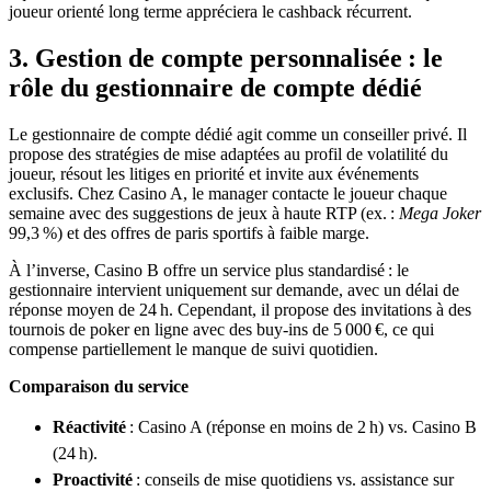
joueur orienté long terme appréciera le cashback récurrent.
3. Gestion de compte personnalisée : le
rôle du gestionnaire de compte dédié
Le gestionnaire de compte dédié agit comme un conseiller privé. Il
propose des stratégies de mise adaptées au profil de volatilité du
joueur, résout les litiges en priorité et invite aux événements
exclusifs. Chez Casino A, le manager contacte le joueur chaque
semaine avec des suggestions de jeux à haute RTP (ex. :
Mega Joker
99,3 %) et des offres de paris sportifs à faible marge.
À l’inverse, Casino B offre un service plus standardisé : le
gestionnaire intervient uniquement sur demande, avec un délai de
réponse moyen de 24 h. Cependant, il propose des invitations à des
tournois de poker en ligne avec des buy‑ins de 5 000 €, ce qui
compense partiellement le manque de suivi quotidien.
Comparaison du service
Réactivité
: Casino A (réponse en moins de 2 h) vs. Casino B
(24 h).
Proactivité
: conseils de mise quotidiens vs. assistance sur