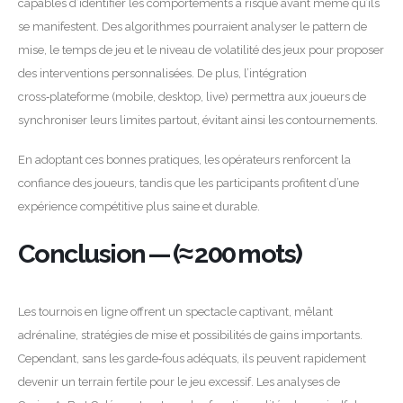
capables d’identifier les comportements à risque avant même qu’ils
se manifestent. Des algorithmes pourraient analyser le pattern de
mise, le temps de jeu et le niveau de volatilité des jeux pour proposer
des interventions personnalisées. De plus, l’intégration
cross‑plateforme (mobile, desktop, live) permettra aux joueurs de
synchroniser leurs limites partout, évitant ainsi les contournements.
En adoptant ces bonnes pratiques, les opérateurs renforcent la
confiance des joueurs, tandis que les participants profitent d’une
expérience compétitive plus saine et durable.
Conclusion — (≈ 200 mots)
Les tournois en ligne offrent un spectacle captivant, mêlant
adrénaline, stratégies de mise et possibilités de gains importants.
Cependant, sans les garde‑fous adéquats, ils peuvent rapidement
devenir un terrain fertile pour le jeu excessif. Les analyses de