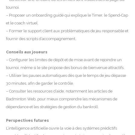
tournoi.
– Proposer un onboarding guidé qui explique le Timer, le Spend‑Cap
et le coach virtuel.
– Former le support client aux problématiques de jeu responsable et
fournir des scripts d’accompagnement.
Conseils aux joueurs
– Configurer les limites de dépôt et de mise avant de rejoindre un
tournoi, même si le site propose des bonus de bienvenue attractifs.
– Utiliser les pauses automatiques dès que le temps de jeu dépasse
30 minutes, afin de garder le contrôle.
– Consulter les ressources d’aide, notamment les articles de
Badminton Web, pour mieux comprendre les mécanismes de
dépendance et les stratégies de gestion du bankroll.
Perspectives futures
L’intelligence artificielle ouvre la voie à des systèmes prédictifs