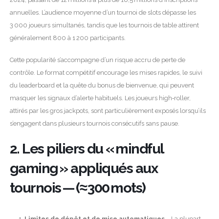
annuelles. L’audience moyenne d’un tournoi de slots dépasse les
3 000 joueurs simultanés, tandis que les tournois de table attirent
généralement 800 à 1 200 participants.
Cette popularité s’accompagne d’un risque accru de perte de
contrôle. Le format compétitif encourage les mises rapides, le suivi
du leaderboard et la quête du bonus de bienvenue, qui peuvent
masquer les signaux d’alerte habituels. Les joueurs high‑roller,
attirés par les gros jackpots, sont particulièrement exposés lorsqu’ils
s’engagent dans plusieurs tournois consécutifs sans pause.
2. Les piliers du « mindful
gaming » appliqués aux
tournois — (≈ 300 mots)
Limites de dépôt et de mise automatiques
– La plupart