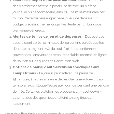
des plateformes offrent la possibilité de fixer un plafond
journalier ou hebdomadaire, ainsi qu’une mise maximale par
tournoi. Cette barrière empêche le joueur de dépasser un
budget prédéfini, même lorsqu’il est tenté par un bonus de
bienvenue généreux.
Alertes de temps de jeu et de dépenses
– Des pop‑ups
apparaissent après 30 minutes de jeu continu ou dès que les
dépenses atteignent 75 % du seuil fixé. Elles contiennent
souvent des liens vers des ressources d’aide, comme les lignes
de soutien ou les guides de Badminton Web.
Options de pause / auto‑exclusion spécifiques aux
compétitions
– Le joueur peut activer une pause de
15 minutes, 1 heure ou même déclencher une auto‑exclusion
temporaire qui bloque l’accès aux tournois pendant une période
donnée. Certaines plateformes proposent un « cool‑down »
automatique dès qu’un joueur atteint le rang final du
classement.
Ces trois piliers forment une trame de protection qui s’adapte aux