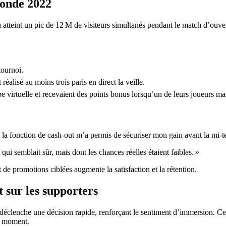
Monde 2022
atteint un pic de 12 M de visiteurs simultanés pendant le match d’ouvert
tournoi.
réalisé au moins trois paris en direct la veille.
pe virtuelle et recevaient des points bonus lorsqu’un de leurs joueurs ma
; la fonction de cash‑out m’a permis de sécuriser mon gain avant la mi‑
qui semblait sûr, mais dont les chances réelles étaient faibles. »
de promotions ciblées augmente la satisfaction et la rétention.
 sur les supporters
 déclenche une décision rapide, renforçant le sentiment d’immersion. Cet
ut moment.