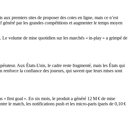
 aux premiers sites de proposer des cotes en ligne, mais ce n’est
assif généré par les grandes compétitions et augmenter le temps moyen
%. Le volume de mise quotidien sur les marchés « in‑play » a grimpé de
ateur. Aux États‑Unis, le cadre reste fragmenté, mais les États qui
on renforce la confiance des joueurs, qui savent que leurs mises sont
« first goal ». En six mois, le produit a généré 12 M € de mise
tre le match, les notifications push et les micro‑paris (paris de 0,10 €