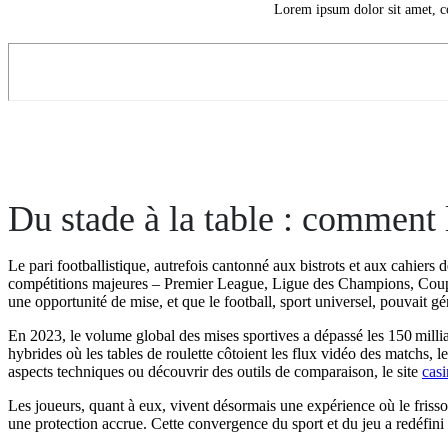
Lorem ipsum dolor sit amet, co
Du stade à la table : comment 
Le pari footballistique, autrefois cantonné aux bistrots et aux cahiers
compétitions majeures – Premier League, Ligue des Champions, Coupe 
une opportunité de mise, et que le football, sport universel, pouvait gén
En 2023, le volume global des mises sportives a dépassé les 150 millia
hybrides où les tables de roulette côtoient les flux vidéo des matchs, l
aspects techniques ou découvrir des outils de comparaison, le site
casi
Les joueurs, quant à eux, vivent désormais une expérience où le frisson 
une protection accrue. Cette convergence du sport et du jeu a redéfini