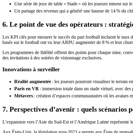
Une série de jeux de table « Stade » où les joueurs misent sur l
Un partage des revenus qui a généré une hausse de 14 % du chiff
6. Le point de vue des opérateurs : straté
Les KPI clés pour mesurer le succès du pari football incluent le taux
basés sur le football ont vu leur ARPU augmenter de 8 % et leur chur
Les programmes de fidélité offrent des points pour chaque mise, conver
des invitations à des soirées de visionnage exclusives.
Innovations à surveiller
Réalité augmentée
: les joueurs pourront visualiser le terrain e
Paris en VR
: immersion totale dans un stade virtuel, avec des
Métavers
: création d’espaces communautaires où les avatars mis
7. Perspectives d’avenir : quels scénarios p
L’expansion vers l’Asie du Sud‑Est et l’Amérique Latine représente le 
Aux États‑Unis, la législation post‑2023 a permis aux États de mutuali