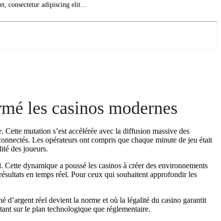
 consectetur adipiscing elit...
formé les casinos modernes
e. Cette mutation s’est accélérée avec la diffusion massive des
nnectés. Les opérateurs ont compris que chaque minute de jeu était
lité des joueurs.
all. Cette dynamique a poussé les casinos à créer des environnements
 résultats en temps réel. Pour ceux qui souhaitent approfondir les
é d’argent réel devient la norme et où la légalité du casino garantit
 tant sur le plan technologique que réglementaire.