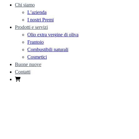
Chi siamo
L’azienda
I nostri Premi
Prodotti e servizi
Olio extra vergine di oliva
Frantoio
Combustibili naturali
Cosmetici
Buone nuove
Contatti