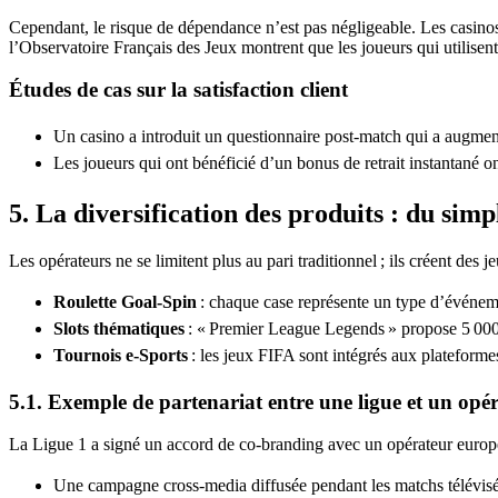
Cependant, le risque de dépendance n’est pas négligeable. Les casinos
l’Observatoire Français des Jeux montrent que les joueurs qui utilisent
Études de cas sur la satisfaction client
Un casino a introduit un questionnaire post‑match qui a augmen
Les joueurs qui ont bénéficié d’un bonus de retrait instantané 
5. La diversification des produits : du sim
Les opérateurs ne se limitent plus au pari traditionnel ; ils créent des
Roulette Goal‑Spin
: chaque case représente un type d’événeme
Slots thématiques
: « Premier League Legends » propose 5 000 €
Tournois e‑Sports
: les jeux FIFA sont intégrés aux plateformes 
5.1. Exemple de partenariat entre une ligue et un opé
La Ligue 1 a signé un accord de co‑branding avec un opérateur europ
Une campagne cross‑media diffusée pendant les matchs télévisé