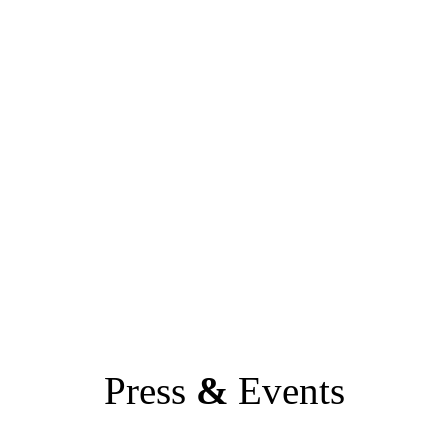
Press
&
Events