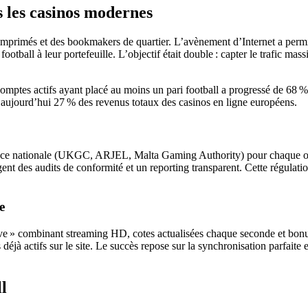
s les casinos modernes
mprimés et des bookmakers de quartier. L’avènement d’Internet a permis
football à leur portefeuille. L’objectif était double : capter le trafic m
omptes actifs ayant placé au moins un pari football a progressé de 68 
 aujourd’hui 27 % des revenus totaux des casinos en ligne européens.
cence nationale (UKGC, ARJEL, Malta Gaming Authority) pour chaque opér
ent des audits de conformité et un reporting transparent. Cette régulati
e
e » combinant streaming HD, cotes actualisées chaque seconde et bonus 
à actifs sur le site. Le succès repose sur la synchronisation parfaite en
l