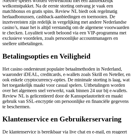
Nieuwe spelers worden verwelkomd met een aantrekkelijk
welkomstpakket. Na de eerste storting ontvang je vaak een
matchbonus en gratis spins. Review NL biedt ook regelmatig
herlaadbonussen, cashback-aanbiedingen en toernooien. De
inzetvereisten zijn redelijk in vergelijking met andere Nederlandse
casino’s, maar het is altijd verstandig om de algemene voorwaarden
te checken. Loyaliteit wordt beloond via een VIP-programma met
exclusieve voordelen, zoals persoonlijke accountmanagers en
snellere uitbetalingen.
Betalingsopties en Veiligheid
Het casino ondersteunt populaire betaalmethoden in Nederland,
waaronder iDEAL, creditcards, e-wallets zoals Skrill en Neteller, en
ook enkele cryptocurrency-opties. De minimale storting is laag, wat
het toegankelijk maakt voor casual spelers. Uitbetalingen worden
over het algemeen snel verwerkt, vaak binnen 24 uur bij e-wallets.
Review NL is gelicentieerd door de Kansspelautoriteit en maakt
gebruik van SSL-encryptie om persoonlijke en financiële gegevens
te beschermen.
Klantenservice en Gebruikerservaring
De klantenservice is bereikbaar via live chat en e-mail, en reageert