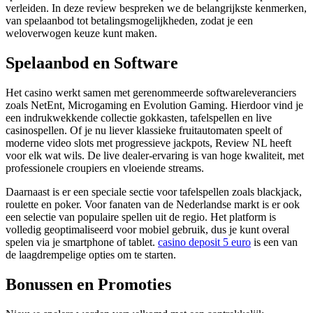
verleiden. In deze review bespreken we de belangrijkste kenmerken,
van spelaanbod tot betalingsmogelijkheden, zodat je een
weloverwogen keuze kunt maken.
Spelaanbod en Software
Het casino werkt samen met gerenommeerde softwareleveranciers
zoals NetEnt, Microgaming en Evolution Gaming. Hierdoor vind je
een indrukwekkende collectie gokkasten, tafelspellen en live
casinospellen. Of je nu liever klassieke fruitautomaten speelt of
moderne video slots met progressieve jackpots, Review NL heeft
voor elk wat wils. De live dealer-ervaring is van hoge kwaliteit, met
professionele croupiers en vloeiende streams.
Daarnaast is er een speciale sectie voor tafelspellen zoals blackjack,
roulette en poker. Voor fanaten van de Nederlandse markt is er ook
een selectie van populaire spellen uit de regio. Het platform is
volledig geoptimaliseerd voor mobiel gebruik, dus je kunt overal
spelen via je smartphone of tablet.
casino deposit 5 euro
is een van
de laagdrempelige opties om te starten.
Bonussen en Promoties