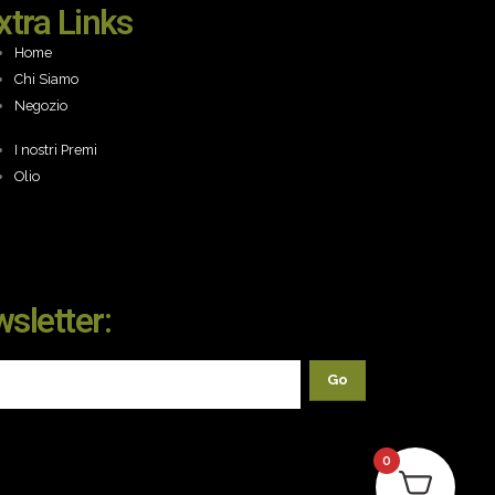
xtra Links
Home
Chi Siamo
Negozio
I nostri Premi
Olio
sletter:
0