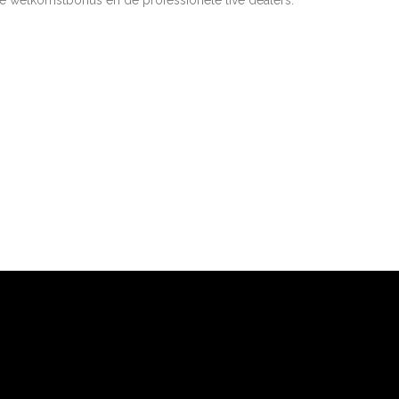
le welkomstbonus en de professionele live dealers.