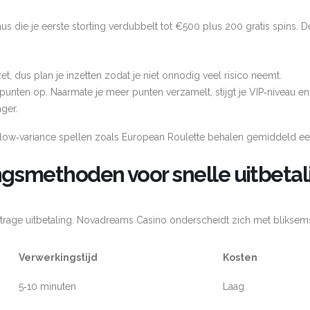
ie je eerste storting verdubbelt tot €500 plus 200 gratis spins. Dez
dus plan je inzetten zodat je niet onnodig veel risico neemt.
punten op. Naarmate je meer punten verzamelt, stijgt je VIP‑niveau en 
ger.
ow‑variance spellen zoals European Roulette behalen gemiddeld een 
ingsmethoden voor snelle uitbeta
is trage uitbetaling. Novadreams Casino onderscheidt zich met bliksemsn
Verwerkingstijd
Kosten
5‑10 minuten
Laag