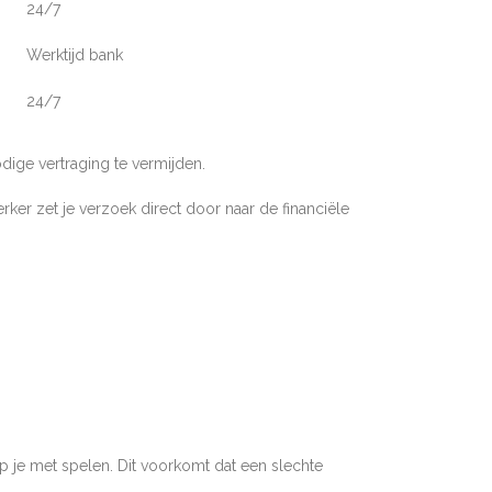
24/7
Werktijd bank
24/7
ige vertraging te vermijden.
erker zet je verzoek direct door naar de financiële
top je met spelen. Dit voorkomt dat een slechte