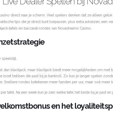
 Live Dealer Spellen bij Nov
casino direct naar je scherm. Veel spelers denken dat ze alleen geluk
 praktische tips die je direct kunt toepassen, plus extra adviezen, een v
ckjack‑tafels en baccarat‑rondes van Novadreams Casino.
 inzetstrategie
 speelstijl.
el dan blackjack, maar blackjack biedt meer mogelijkheden om met bas
le inzet hebben die past bij je bankroll. Zo kun je langer spelen zonde
er. Snellere rondes betekenen meer handen per uur, maar ook meer ka
o per tafel. Na een week kun je zien welke tafel het beste bij je past e
 welkomstbonus en het loyaliteit