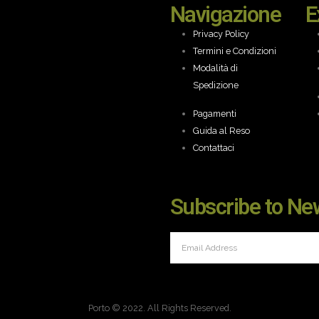
Navigazione
E
Privacy Policy
Termini e Condizioni
Modalità di
Spedizione
Pagamenti
Guida al Reso
Contattaci
Subscribe to New
Porto © 2022. All Rights Reserved.