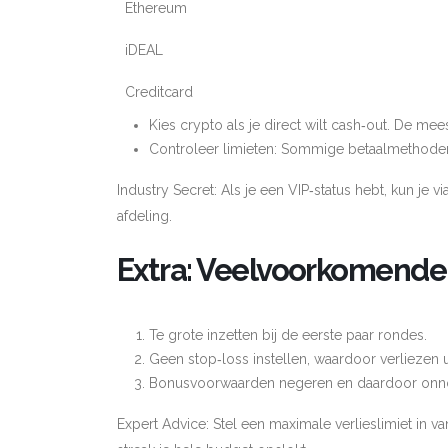
Ethereum
iDEAL
Creditcard
Kies crypto als je direct wilt cash‑out. De me
Controleer limieten: Sommige betaalmethoden
Industry Secret: Als je een VIP‑status hebt, kun je 
afdeling.
Extra: Veelvoorkomende f
Te grote inzetten bij de eerste paar rondes.
Geen stop‑loss instellen, waardoor verliezen 
Bonusvoorwaarden negeren en daardoor onno
Expert Advice: Stel een maximale verlieslimiet in va