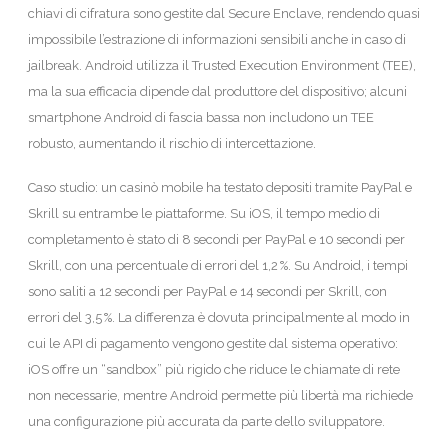
chiavi di cifratura sono gestite dal Secure Enclave, rendendo quasi
impossibile l’estrazione di informazioni sensibili anche in caso di
jailbreak. Android utilizza il Trusted Execution Environment (TEE),
ma la sua efficacia dipende dal produttore del dispositivo; alcuni
smartphone Android di fascia bassa non includono un TEE
robusto, aumentando il rischio di intercettazione.
Caso studio: un casinò mobile ha testato depositi tramite PayPal e
Skrill su entrambe le piattaforme. Su iOS, il tempo medio di
completamento è stato di 8 secondi per PayPal e 10 secondi per
Skrill, con una percentuale di errori del 1,2 %. Su Android, i tempi
sono saliti a 12 secondi per PayPal e 14 secondi per Skrill, con
errori del 3,5 %. La differenza è dovuta principalmente al modo in
cui le API di pagamento vengono gestite dal sistema operativo:
iOS offre un “sandbox” più rigido che riduce le chiamate di rete
non necessarie, mentre Android permette più libertà ma richiede
una configurazione più accurata da parte dello sviluppatore.