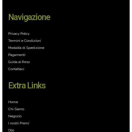
Navigazione
Privacy Policy
Termini e Condizioni
Modalità di Spedizione
Pagamenti
Guida al Reso
Contattaci
Extra Links
Home
Chi Siamo
Negozio
I nostri Premi
Olio