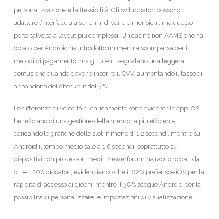
personalizzazione e la flessibilità. Gli sviluppatori possono
adattare l’interfaccia a schermi di varie dimensioni, ma questo
porta talvolta a layout più complessi. Un casinò non AAMS che ha
optato per Android ha introdotto un menu a scomparsa per i
metodi di pagamento, ma gli utenti segnalano una leggera
confusione quando devono inserire il CVV, aumentando il tasso di
abbandono del checkout del 7 %.
Le differenze di velocità di caricamento sono evidenti: le app iOS
beneficiano di una gestione della memoria più efficiente,
caricando le grafiche delle slot in meno di 1,2 secondi, mentre su
Android il tempo medio sale a 1,6 secondi, soprattutto su
dispositivi con processori medi. Brewerforum ha raccolto dati da
oltre 1 200 giocatori, evidenziando che il 62 % preferisce iOS per la
rapidità di accesso ai giochi, mentre il 38 % sceglie Android per la
possibilità di personalizzare le impostazioni di visualizzazione.