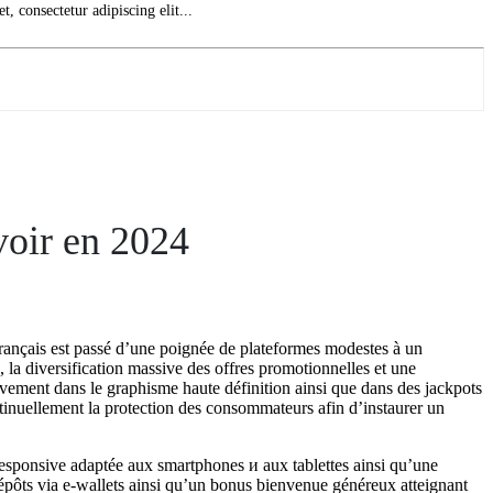
 consectetur adipiscing elit...
voir en 2024
ançais est passé d’une poignée de plateformes modestes à un
, la diversification massive des offres promotionnelles et une
sivement dans le graphisme haute définition ainsi que dans des jackpots
ontinuellement la protection des consommateurs afin d’instaurer un
‑responsive adaptée aux smartphones и aux tablettes ainsi qu’une
dépôts via e‑wallets ainsi qu’un bonus bienvenue généreux atteignant