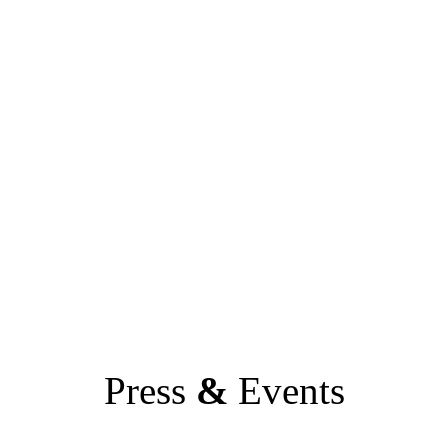
Press
&
Events