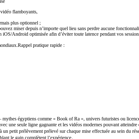
ise
s vidéo flamboyants,
rmais plus optionnel ;
pouvez miser depuis n’importe quel lieu sans perdre aucune fonctionnal
OS/Android optimisée afin d’éviter toute latence pendant vos sessions 
 mondiaux.Rappel pratique rapide :
– mythes égyptiens comme « Book of Ra », univers futuristes ou licen
 avec une seule ligne gagnante et les vidéos modernes pouvant atteindre
à un petit prélèvement prélevé sur chaque mise effectuée au sein du r
ublant le gain complètent l’expérience。