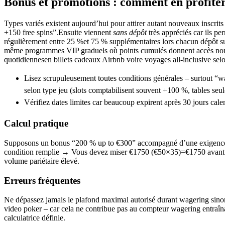
Bonus et promotions : comment en profit
Types variés existent aujourd’hui pour attirer autant nouveaux inscri
+150 free spins”.Ensuite viennent
sans dépôt
très appréciés car ils pe
régulièrement entre 25 %et 75 % supplémentaires lors chacun dépôt 
même programmes VIP graduels où points cumulés donnent accès non s
quotidiennes​en billets cadeaux Airbnb voire voyages all-inclusive selo
Lisez scrupuleusement toutes conditions générales – surtout “w
selon type jeu (slots comptabilisent souvent +100 %, tables se
Vérifiez dates limites car beaucoup expirent après 30 jours calen
Calcul pratique
Supposons un bonus “200 % up to €300” accompagné d’une exigence wage
condition remplie → Vous devez miser €1750 (€50×35)=€1750 avant retra
volume pariétaire élevé.​
Erreurs fréquentes
Ne dépassez jamais le plafond maximal autorisé durant wagering sinon
video poker – car cela ne contribue pas au compteur wagering entraîn
calculatrice définie.​