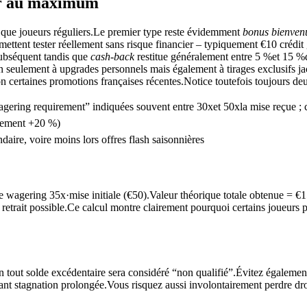
er au maximum
ts que joueurs réguliers.Le premier type reste évidemment
bonus bienven
rmettent tester réellement sans risque financier – typiquement €10 crédit
subséquent tandis que
cash‑back
restitue généralement entre 5 %et 15 %d
eulement à upgrades personnels mais également à tirages exclusifs ja
n certaines promotions françaises récentes.Notice toutefois toujours deu
agering requirement” indiquées souvent entre 30xet 50xla mise reçue ; c
ulement +20 %)
daire, voire moins lors offres flash saisonnières
ring 35x·mise initiale (€50).Valeur théorique totale obtenue = €150 c
it possible.Ce calcul montre clairement pourquoi certains joueurs préf
 tout solde excédentaire sera considéré “non qualifié”.Évitez également
ant stagnation prolongée.Vous risquez aussi involontairement perdre dro