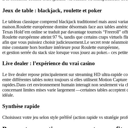
Jeux de table : blackjack, roulette et poker
Le tableau classique comprend blackjack traditionnel mais aussi varian
maison.Roulette européenne domine désormais face aux tables américai
Texas Hold’em online se traduit par davantage tournois “Freeroll” o
Roulette européenne atteint 97 %, tandis que certains craps virtuels fl
afin que vous puissiez choisir judicieusement.Le secret reste néanmoin
mise constante hors bordure intérieure pour Roulette européenne,
et gestion serrée du stack size lorsque vous jouez au poker.– ces petit
Live dealer : l’expérience du vrai casino
Le live dealer repose principalement sur streaming HD ultra‑rapide c
entre différentes tables notez toujours si elles utilisent Motion Captur
rapides.Dans cet environnement humain interagit non seulement via cha
concernant limites mises varie largement —certaines tables acceptent 
idéale.​
Synthèse rapide
Choisissez votre jeu selon style préféré (action rapide vs stratégie profo