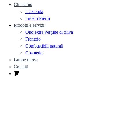
Chi siamo
L’azienda
I nostri Premi
Prodotti e servizi
Olio extra vergine di oliva
Frantoio
Combustibili naturali
Cosmetici
Buone nuove
Contatti