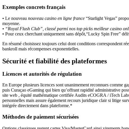
Exemples concrets français
• Le nouveau
nouveau casino en ligne france
“Starlight Vegas” propo
moyenne.
• “Royal Flush Club”, classé parmi nos top picks meilleur casino on
• Pour ceux cherchant uniquement sans dépôt,“Lucky Spin Free” délivr
En résumé choisissez toujours celui dont conditions correspondent réel
bankroll mais récompenses exponentielles.
Sécurité et fiabilité des plateformes
Licences et autorités de régulation
En Europe plusieurs licences sont unanimement reconnues comme ga
puis Curaçao eGaming qui bien qu’offrant rapidité administrative pos
site web , équité mathématique certifiée Audits eCOGRA / iTech Labs
personnelles mais assure également recours juridique clair si litige 
intégrée directement dans plateforme.*
Méthodes de paiement sécurisées
Options classiques restent cartes Visa/MasterCard ainsi virements b