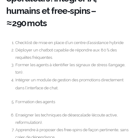
humains et free‑spins –
≈ 290 mots
Checklist de mise en place d’un centre d’assistance hybride
Déployer un chatbot capable de répondre aux 80 % des
requêtes fréquentes.
Former les agents à identifier les signaux de stress (langage,
ton).
Intégrer un module de gestion des promotions directement
dans l’interface de chat.
Formation des agents
Enseigner les techniques de désescalade (écoute active,
reformulation).
Apprendre à proposer des free‑spins de façon pertinente, sans
créer de dépendance.