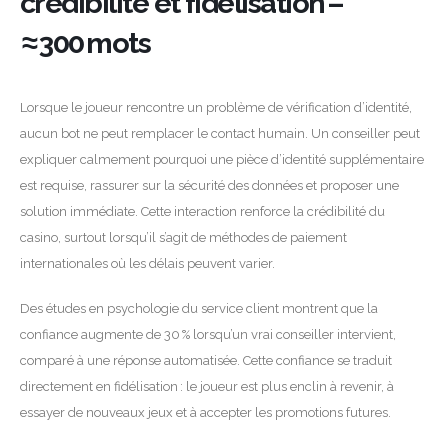
crédibilité et fidélisation –
≈ 300 mots
Lorsque le joueur rencontre un problème de vérification d’identité,
aucun bot ne peut remplacer le contact humain. Un conseiller peut
expliquer calmement pourquoi une pièce d’identité supplémentaire
est requise, rassurer sur la sécurité des données et proposer une
solution immédiate. Cette interaction renforce la crédibilité du
casino, surtout lorsqu’il s’agit de méthodes de paiement
internationales où les délais peuvent varier.
Des études en psychologie du service client montrent que la
confiance augmente de 30 % lorsqu’un vrai conseiller intervient,
comparé à une réponse automatisée. Cette confiance se traduit
directement en fidélisation : le joueur est plus enclin à revenir, à
essayer de nouveaux jeux et à accepter les promotions futures.