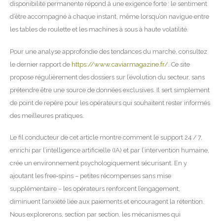
disponibilité permanente répond à une exigence forte : le sentiment
d’être accompagné à chaque instant, même lorsqu’on navigue entre
les tables de roulette et les machines à sous à haute volatilité.
Pour une analyse approfondie des tendances du marché, consultez
le dernier rapport de
https://www.caviarmagazine.fr/
. Ce site
propose régulièrement des dossiers sur l’évolution du secteur, sans
prétendre être une source de données exclusives. Il sert simplement
de point de repère pour les opérateurs qui souhaitent rester informés
des meilleures pratiques.
Le fil conducteur de cet article montre comment le support 24 / 7,
enrichi par l’intelligence artificielle (IA) et par l’intervention humaine,
crée un environnement psychologiquement sécurisant. En y
ajoutant les free‑spins – petites récompenses sans mise
supplémentaire – les opérateurs renforcent l’engagement,
diminuent l’anxiété liée aux paiements et encouragent la rétention.
Nous explorerons, section par section, les mécanismes qui