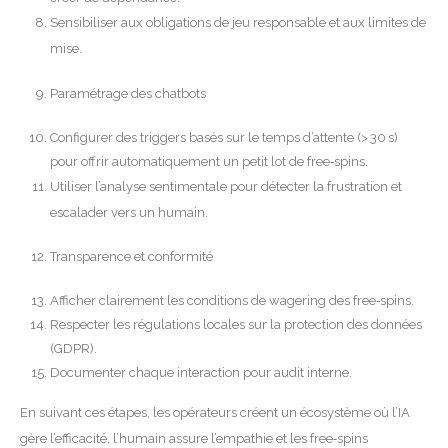
Sensibiliser aux obligations de jeu responsable et aux limites de
mise.
Paramétrage des chatbots
Configurer des triggers basés sur le temps d’attente (> 30 s)
pour offrir automatiquement un petit lot de free‑spins.
Utiliser l’analyse sentimentale pour détecter la frustration et
escalader vers un humain.
Transparence et conformité
Afficher clairement les conditions de wagering des free‑spins.
Respecter les régulations locales sur la protection des données
(GDPR).
Documenter chaque interaction pour audit interne.
En suivant ces étapes, les opérateurs créent un écosystème où l’IA
gère l’efficacité, l’humain assure l’empathie et les free‑spins