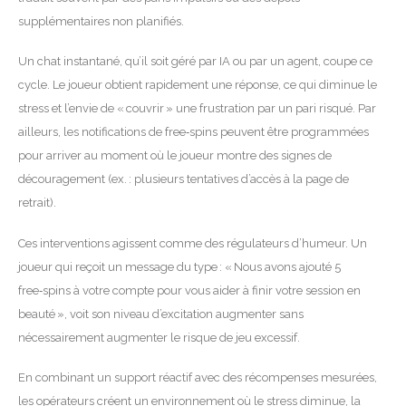
supplémentaires non planifiés.
Un chat instantané, qu’il soit géré par IA ou par un agent, coupe ce
cycle. Le joueur obtient rapidement une réponse, ce qui diminue le
stress et l’envie de « couvrir » une frustration par un pari risqué. Par
ailleurs, les notifications de free‑spins peuvent être programmées
pour arriver au moment où le joueur montre des signes de
découragement (ex. : plusieurs tentatives d’accès à la page de
retrait).
Ces interventions agissent comme des régulateurs d’humeur. Un
joueur qui reçoit un message du type : « Nous avons ajouté 5
free‑spins à votre compte pour vous aider à finir votre session en
beauté », voit son niveau d’excitation augmenter sans
nécessairement augmenter le risque de jeu excessif.
En combinant un support réactif avec des récompenses mesurées,
les opérateurs créent un environnement où le stress diminue, la