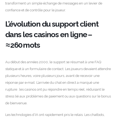
transforment un simple échange de messages en un levier de
confiance et de contrôle pour le joueur.
L’évolution du support client
dans les casinos en ligne –
≈ 260 mots
Au début des années 2000, le support se résumait à une FAQ
statique et à un formulaire de contact. Les joueurs devaient attendre
plusieurs heures, voire plusieurs jours, avant de recevoir une
réponse par e‑mail. L’arrivée du chat en direct a marqué une
rupture : les casinos ont pu répondre en temps réel, réduisant le
stress lié aux problèmes de paiement ou aux questions sur le bonus
de bienvenue.
Les technologies d’IA ont rapidement pris le relais. Les chatbots,