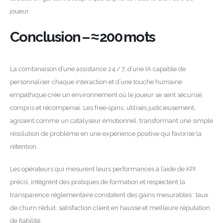
joueur.
Conclusion – ≈ 200 mots
La combinaison d’une assistance 24 / 7, d’une IA capable de
personnaliser chaque interaction et d’une touche humaine
empathique crée un environnement où le joueur se sent sécurisé,
compris et récompensé. Les free‑spins, utilisés judicieusement,
agissent comme un catalyseur émotionnel, transformant une simple
résolution de problème en une expérience positive qui favorise la
rétention.
Les opérateurs qui mesurent leurs performances à l’aide de KPI
précis, intègrent des pratiques de formation et respectent la
transparence réglementaire constatent des gains mesurables : taux
de churn réduit, satisfaction client en hausse et meilleure réputation
de fiabilité.