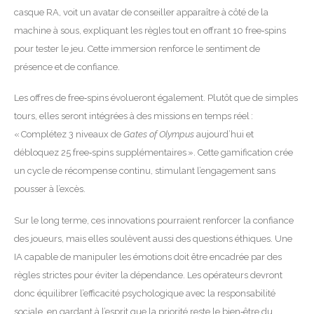
casque RA, voit un avatar de conseiller apparaître à côté de la
machine à sous, expliquant les règles tout en offrant 10 free‑spins
pour tester le jeu. Cette immersion renforce le sentiment de
présence et de confiance.
Les offres de free‑spins évolueront également. Plutôt que de simples
tours, elles seront intégrées à des missions en temps réel :
« Complétez 3 niveaux de
Gates of Olympus
aujourd’hui et
débloquez 25 free‑spins supplémentaires ». Cette gamification crée
un cycle de récompense continu, stimulant l’engagement sans
pousser à l’excès.
Sur le long terme, ces innovations pourraient renforcer la confiance
des joueurs, mais elles soulèvent aussi des questions éthiques. Une
IA capable de manipuler les émotions doit être encadrée par des
règles strictes pour éviter la dépendance. Les opérateurs devront
donc équilibrer l’efficacité psychologique avec la responsabilité
sociale, en gardant à l’esprit que la priorité reste le bien‑être du