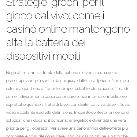
Strategie “green” per il
gioco dal vivo: come i
casinò online mantengono
alta la batteria dei
dispositivi mobili
Negli ultimi anni la durata della batteria è diventata una delle
preoccupazioni più sentite da chi gioca dallo smartphone. Non è più
solo una questione di “quanto tempo resta il telefono acceso”, ma di
come il divertimento possa continuare senza interruzioni fastidiose,
soprattutto quando si tratta di tavoli con dealer dal vivo, dove il flusso
video è costante e ad alta definizione. In questo contesto, la ricerca di
soluzioni che riducano il consumo energetico è diventata una vera
priorità per gli operatori. Per avere una panoramica delle offerte più
complete, è possibile consultare i
migliori casino online
, un sito che