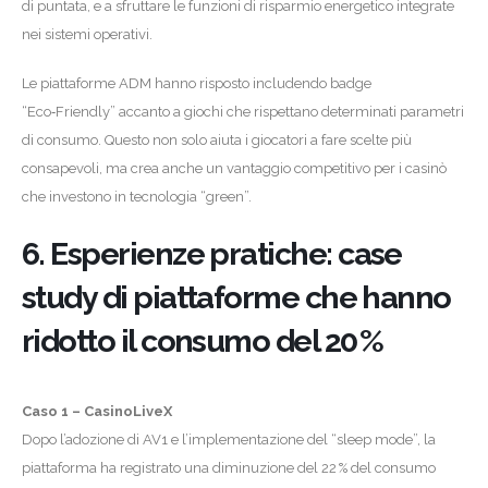
di puntata, e a sfruttare le funzioni di risparmio energetico integrate
nei sistemi operativi.
Le piattaforme ADM hanno risposto includendo badge
“Eco‑Friendly” accanto a giochi che rispettano determinati parametri
di consumo. Questo non solo aiuta i giocatori a fare scelte più
consapevoli, ma crea anche un vantaggio competitivo per i casinò
che investono in tecnologia “green”.
6. Esperienze pratiche: case
study di piattaforme che hanno
ridotto il consumo del 20 %
Caso 1 – CasinoLiveX
Dopo l’adozione di AV1 e l’implementazione del “sleep mode”, la
piattaforma ha registrato una diminuzione del 22 % del consumo