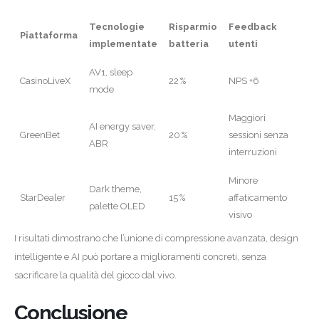
Tecnologie
Risparmio
Feedback
Piattaforma
implementate
batteria
utenti
AV1, sleep
CasinoLiveX
22 %
NPS +6
mode
Maggiori
AI energy saver,
GreenBet
20 %
sessioni senza
ABR
interruzioni
Minore
Dark theme,
StarDealer
15 %
affaticamento
palette OLED
visivo
I risultati dimostrano che l’unione di compressione avanzata, design
intelligente e AI può portare a miglioramenti concreti, senza
sacrificare la qualità del gioco dal vivo.
Conclusione