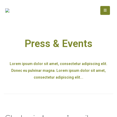
Press
&
Events
Lorem ipsum dolor sit amet, consectetur adipiscing elit.
Donec eu pulvinar magna. Lorem ipsum dolor sit amet,
consectetur adipiscing elit...