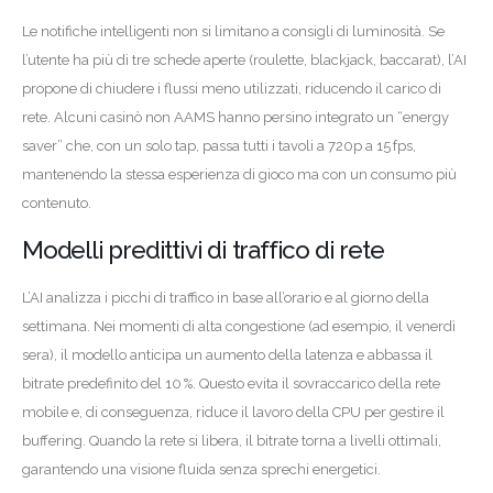
Le notifiche intelligenti non si limitano a consigli di luminosità. Se
l’utente ha più di tre schede aperte (roulette, blackjack, baccarat), l’AI
propone di chiudere i flussi meno utilizzati, riducendo il carico di
rete. Alcuni casinò non AAMS hanno persino integrato un “energy
saver” che, con un solo tap, passa tutti i tavoli a 720p a 15 fps,
mantenendo la stessa esperienza di gioco ma con un consumo più
contenuto.
Modelli predittivi di traffico di rete
L’AI analizza i picchi di traffico in base all’orario e al giorno della
settimana. Nei momenti di alta congestione (ad esempio, il venerdì
sera), il modello anticipa un aumento della latenza e abbassa il
bitrate predefinito del 10 %. Questo evita il sovraccarico della rete
mobile e, di conseguenza, riduce il lavoro della CPU per gestire il
buffering. Quando la rete si libera, il bitrate torna a livelli ottimali,
garantendo una visione fluida senza sprechi energetici.