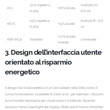
30 % rispetto a
Android 10+,
AV1
+18 % durata
H.264
iOS 14+
25 % rispetto a
Android 8+, iOS
HEVC
+15 % durata
H.264
11+
+10 % durata
ABR (HLS)
Variabile
Universale
(media)
3. Design dell’interfaccia utente
orientato al risparmio
energetico
Il design non è solo estetica; è un vero alleato nella lotta contro il
consumo eccessivo. Le palette di colori scuri, per esempio, riducono
la luminosità necessaria per visualizzare il contenuto, facendo
lavorare meno il backlight del display. Molti casinò hanno introdotto