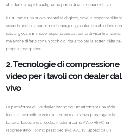
chiudere le app di background prima di una sessione di live.
Il risultato è una nuova mentalità di gioco, dove la responsabilità si
estende anche al consumo di energia. I giocatori ora chiedono non
solo di giocare in modo responsabile dal punto di vista finanziario,
ma anche di farlo con un occhio di riguardo per la sostenibilità del
proprio smartphone.
2. Tecnologie di compressione
video per i tavoli con dealer dal
vivo
Le piattaforme di live dealer hanno dovuto affrontare una sfida
tecnica: trasmettere video in tempo reale senza prosciugare la
batteria. L’adozione di codec moderni come AV1 e HEVC ha
rappresentato il primo passo decisivo. AV1, sviluppato da un