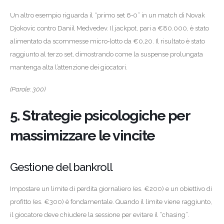
Un altro esempio riguarda il “primo set 6‑0” in un match di Novak
Djokovic contro Daniil Medvedev. Il jackpot, pari a €80.000, è stato
alimentato da scommesse micro‑lotto da €0,20. Il risultato è stato
raggiunto al terzo set, dimostrando come la suspense prolungata
mantenga alta l’attenzione dei giocatori.
(Parole: 300)
5. Strategie psicologiche per
massimizzare le vincite
Gestione del bankroll
Impostare un limite di perdita giornaliero (es. €200) e un obiettivo di
profitto (es. €300) è fondamentale. Quando il limite viene raggiunto,
il giocatore deve chiudere la sessione per evitare il “chasing”.