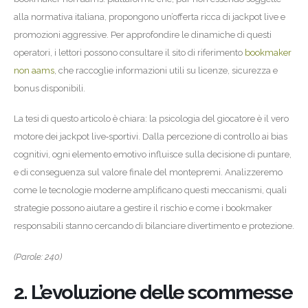
alla normativa italiana, propongono un’offerta ricca di jackpot live e
promozioni aggressive. Per approfondire le dinamiche di questi
operatori, i lettori possono consultare il sito di riferimento
bookmaker
non aams
, che raccoglie informazioni utili su licenze, sicurezza e
bonus disponibili.
La tesi di questo articolo è chiara: la psicologia del giocatore è il vero
motore dei jackpot live‑sportivi. Dalla percezione di controllo ai bias
cognitivi, ogni elemento emotivo influisce sulla decisione di puntare,
e di conseguenza sul valore finale del montepremi. Analizzeremo
come le tecnologie moderne amplificano questi meccanismi, quali
strategie possono aiutare a gestire il rischio e come i bookmaker
responsabili stanno cercando di bilanciare divertimento e protezione.
(Parole: 240)
2. L’evoluzione delle scommesse