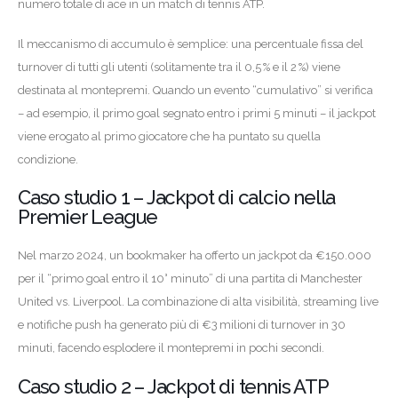
numero totale di ace in un match di tennis ATP.
Il meccanismo di accumulo è semplice: una percentuale fissa del
turnover di tutti gli utenti (solitamente tra il 0,5 % e il 2 %) viene
destinata al montepremi. Quando un evento “cumulativo” si verifica
– ad esempio, il primo goal segnato entro i primi 5 minuti – il jackpot
viene erogato al primo giocatore che ha puntato su quella
condizione.
Caso studio 1 – Jackpot di calcio nella
Premier League
Nel marzo 2024, un bookmaker ha offerto un jackpot da €150.000
per il “primo goal entro il 10° minuto” di una partita di Manchester
United vs. Liverpool. La combinazione di alta visibilità, streaming live
e notifiche push ha generato più di €3 milioni di turnover in 30
minuti, facendo esplodere il montepremi in pochi secondi.
Caso studio 2 – Jackpot di tennis ATP