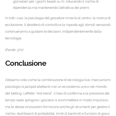
giornalieri per i giochi basati su AI, riducendo il rischio di
dipendenza ma mantenendo l’attrattiva dei premi.
In tutti i casi, la psicologia del giocatore rimarrà al centro: la ricerca di
eccitazione, il desiderio di controllo e la risposta agli stimoli sensoriali
continueranno a guidare le decisioni, indipendentemente dalla
tecnologia.
(Parole: 370)
Conclusione
Abbiamo visto come la combinazione di tecnologia live, meccanismi
psicologici e jackpot allettanti crei un ecosistema unico nel mondo
del betting. L’effetto “Hot‑Hand”, il bias di conferma e la pressione del
tempo reale spingono i giocatori a scommettere in modo impulsivo,
ma le stesse innovazioni forniscono anche gli strumenti per gestire il
rischio: dashboard di probabilità, limiti di bankroll e funzioni di gioco