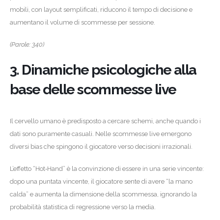
mobili, con layout semplificati, riducono il tempo di decisione e
aumentano il volume di scommesse per sessione.
(Parole: 340)
3. Dinamiche psicologiche alla
base delle scommesse live
Il cervello umano è predisposto a cercare schemi, anche quando i
dati sono puramente casuali. Nelle scommesse live emergono
diversi bias che spingono il giocatore verso decisioni irrazionali.
L’effetto “Hot‑Hand” è la convinzione di essere in una serie vincente:
dopo una puntata vincente, il giocatore sente di avere “la mano
calda” e aumenta la dimensione della scommessa, ignorando la
probabilità statistica di regressione verso la media.