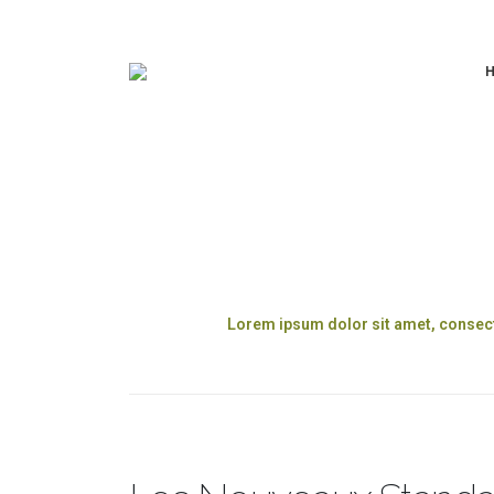
Lorem ipsum dolor sit amet, consecte