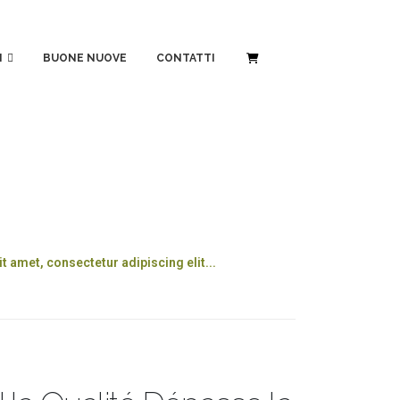
I
BUONE NUOVE
CONTATTI
 amet, consectetur adipiscing elit...