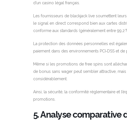
d’un casino légal français.
Les fournisseurs de blackjack live soumettent leurs 
le signal en direct correspond bien aux cartes dis
conforme aux standards (généralement entre 99,2 % 
La protection des données personnelles est égale
paiement dans des environnements PCI‑DSS et de perm
Même si les promotions de free spins sont alléchantes
de bonus sans wager peut sembler attractive, mais
considérablement.
Ainsi, la sécurité, la conformité réglementaire et l’
promotions.
5. Analyse comparative 