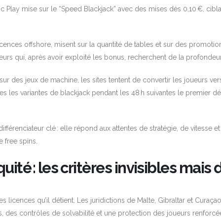
ic Play mise sur le “Speed Blackjack” avec des mises dès 0,10 €, cibla
ences offshore, misent sur la quantité de tables et sur des promotion
ueurs qui, après avoir exploité les bonus, recherchent de la profondeur
ur des jeux de machine, les sites tentent de convertir les joueurs vers 
tes les variantes de blackjack pendant les 48 h suivantes le premier 
 différenciateur clé : elle répond aux attentes de stratégie, de vitesse e
 free spins.
uité : les critères invisibles mais 
les licences qu’il détient. Les juridictions de Malte, Gibraltar et Curaç
, des contrôles de solvabilité et une protection des joueurs renforcée