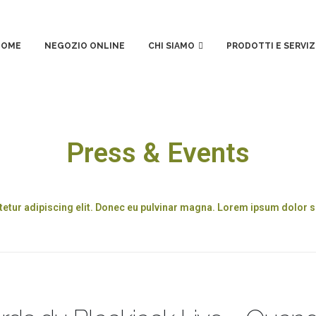
HOME
NEGOZIO ONLINE
CHI SIAMO
PRODOTTI E SERVIZ
Press
&
Events
tur adipiscing elit. Donec eu pulvinar magna. Lorem ipsum dolor sit