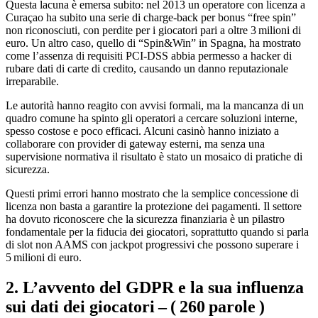
Questa lacuna è emersa subito: nel 2013 un operatore con licenza a
Curaçao ha subito una serie di charge‑back per bonus “free spin”
non riconosciuti, con perdite per i giocatori pari a oltre 3 milioni di
euro. Un altro caso, quello di “Spin&Win” in Spagna, ha mostrato
come l’assenza di requisiti PCI‑DSS abbia permesso a hacker di
rubare dati di carte di credito, causando un danno reputazionale
irreparabile.
Le autorità hanno reagito con avvisi formali, ma la mancanza di un
quadro comune ha spinto gli operatori a cercare soluzioni interne,
spesso costose e poco efficaci. Alcuni casinò hanno iniziato a
collaborare con provider di gateway esterni, ma senza una
supervisione normativa il risultato è stato un mosaico di pratiche di
sicurezza.
Questi primi errori hanno mostrato che la semplice concessione di
licenza non basta a garantire la protezione dei pagamenti. Il settore
ha dovuto riconoscere che la sicurezza finanziaria è un pilastro
fondamentale per la fiducia dei giocatori, soprattutto quando si parla
di slot non AAMS con jackpot progressivi che possono superare i
5 milioni di euro.
2. L’avvento del GDPR e la sua influenza
sui dati dei giocatori – ( 260 parole )