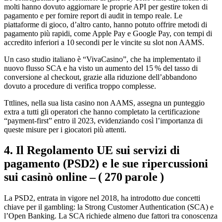
molti hanno dovuto aggiornare le proprie API per gestire token di
pagamento e per fornire report di audit in tempo reale. Le
piattaforme di gioco, d’altro canto, hanno potuto offrire metodi di
pagamento più rapidi, come Apple Pay e Google Pay, con tempi di
accredito inferiori a 10 secondi per le vincite su slot non AAMS.
Un caso studio italiano è “VivaCasino”, che ha implementato il
nuovo flusso SCA e ha visto un aumento del 15 % del tasso di
conversione al checkout, grazie alla riduzione dell’abbandono
dovuto a procedure di verifica troppo complesse.
Tttlines, nella sua lista casino non AAMS, assegna un punteggio
extra a tutti gli operatori che hanno completato la certificazione
“payment‑first” entro il 2023, evidenziando così l’importanza di
queste misure per i giocatori più attenti.
4. Il Regolamento UE sui servizi di
pagamento (PSD2) e le sue ripercussioni
sui casinò online – ( 270 parole )
La PSD2, entrata in vigore nel 2018, ha introdotto due concetti
chiave per il gambling: la Strong Customer Authentication (SCA) e
l’Open Banking. La SCA richiede almeno due fattori tra conoscenza