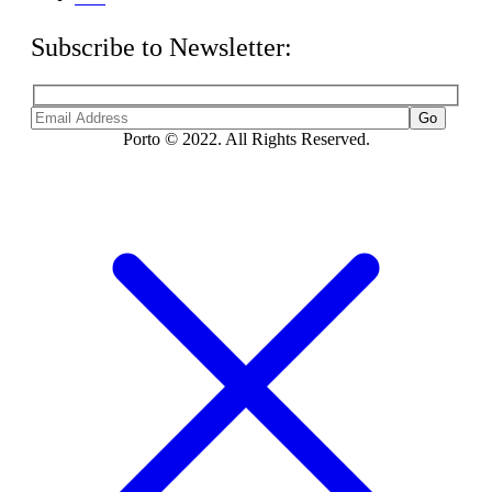
Subscribe to Newsletter:
Porto © 2022. All Rights Reserved.