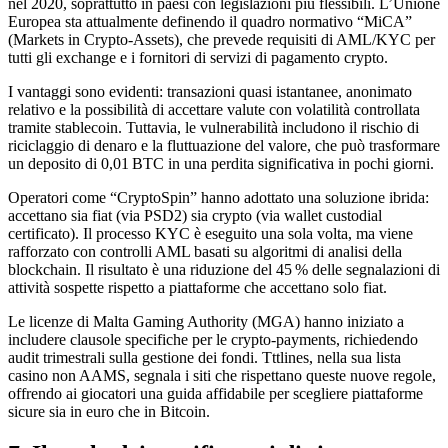
nel 2020, soprattutto in paesi con legislazioni più flessibili. L’Unione
Europea sta attualmente definendo il quadro normativo “MiCA”
(Markets in Crypto‑Assets), che prevede requisiti di AML/KYC per
tutti gli exchange e i fornitori di servizi di pagamento crypto.
I vantaggi sono evidenti: transazioni quasi istantanee, anonimato
relativo e la possibilità di accettare valute con volatilità controllata
tramite stablecoin. Tuttavia, le vulnerabilità includono il rischio di
riciclaggio di denaro e la fluttuazione del valore, che può trasformare
un deposito di 0,01 BTC in una perdita significativa in pochi giorni.
Operatori come “CryptoSpin” hanno adottato una soluzione ibrida:
accettano sia fiat (via PSD2) sia crypto (via wallet custodial
certificato). Il processo KYC è eseguito una sola volta, ma viene
rafforzato con controlli AML basati su algoritmi di analisi della
blockchain. Il risultato è una riduzione del 45 % delle segnalazioni di
attività sospette rispetto a piattaforme che accettano solo fiat.
Le licenze di Malta Gaming Authority (MGA) hanno iniziato a
includere clausole specifiche per le crypto‑payments, richiedendo
audit trimestrali sulla gestione dei fondi. Tttlines, nella sua lista
casino non AAMS, segnala i siti che rispettano queste nuove regole,
offrendo ai giocatori una guida affidabile per scegliere piattaforme
sicure sia in euro che in Bitcoin.