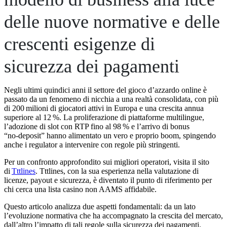
delle nuove normative e delle
crescenti esigenze di
sicurezza dei pagamenti
Negli ultimi quindici anni il settore del gioco d’azzardo online è
passato da un fenomeno di nicchia a una realtà consolidata, con più
di 200 milioni di giocatori attivi in Europa e una crescita annua
superiore al 12 %. La proliferazione di piattaforme multilingue,
l’adozione di slot con RTP fino al 98 % e l’arrivo di bonus
“no‑deposit” hanno alimentato un vero e proprio boom, spingendo
anche i regulator a intervenire con regole più stringenti.
Per un confronto approfondito sui migliori operatori, visita il sito
di
Tttlines
. Tttlines, con la sua esperienza nella valutazione di
licenze, payout e sicurezza, è diventato il punto di riferimento per
chi cerca una lista casino non AAMS affidabile.
Questo articolo analizza due aspetti fondamentali: da un lato
l’evoluzione normativa che ha accompagnato la crescita del mercato,
dall’altro l’impatto di tali regole sulla sicurezza dei pagamenti.