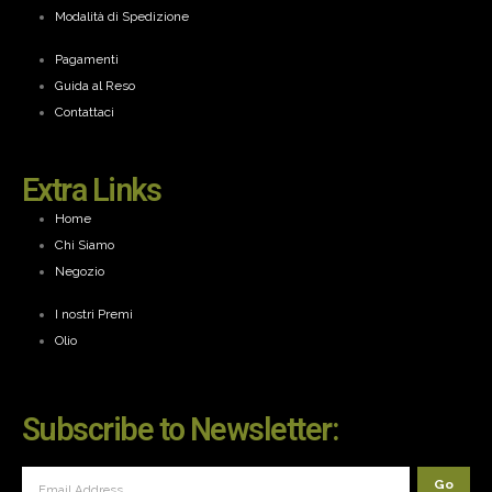
Modalità di Spedizione
Pagamenti
Guida al Reso
Contattaci
Extra Links
Home
Chi Siamo
Negozio
I nostri Premi
Olio
Subscribe to Newsletter: