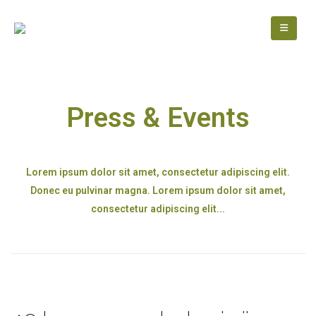
Press
&
Events
Lorem ipsum dolor sit amet, consectetur adipiscing elit.
Donec eu pulvinar magna. Lorem ipsum dolor sit amet,
consectetur adipiscing elit...