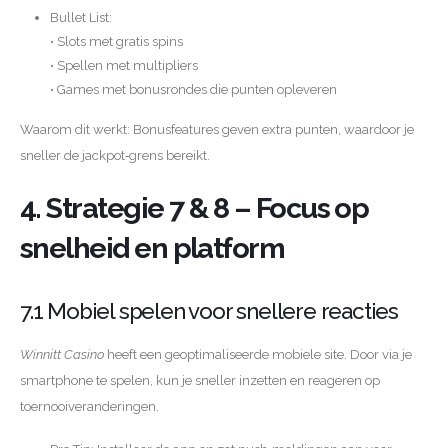
Bullet List:
• Slots met gratis spins
• Spellen met multipliers
• Games met bonusrondes die punten opleveren
Waarom dit werkt: Bonusfeatures geven extra punten, waardoor je
sneller de jackpot‑grens bereikt.
4. Strategie 7 & 8 – Focus op
snelheid en platform
7.1 Mobiel spelen voor snellere reacties
Winnitt Casino
heeft een geoptimaliseerde mobiele site. Door via je
smartphone te spelen, kun je sneller inzetten en reageren op
toernooiveranderingen.