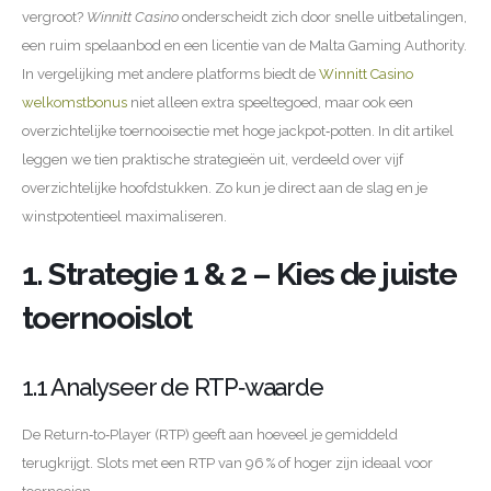
vergroot?
Winnitt Casino
onderscheidt zich door snelle uitbetalingen,
een ruim spelaanbod en een licentie van de Malta Gaming Authority.
In vergelijking met andere platforms biedt de
Winnitt Casino
welkomstbonus
niet alleen extra speeltegoed, maar ook een
overzichtelijke toernooisectie met hoge jackpot‑potten. In dit artikel
leggen we tien praktische strategieën uit, verdeeld over vijf
overzichtelijke hoofdstukken. Zo kun je direct aan de slag en je
winstpotentieel maximaliseren.
1. Strategie 1 & 2 – Kies de juiste
toernooislot
1.1 Analyseer de RTP‑waarde
De Return‑to‑Player (RTP) geeft aan hoeveel je gemiddeld
terugkrijgt. Slots met een RTP van 96 % of hoger zijn ideaal voor