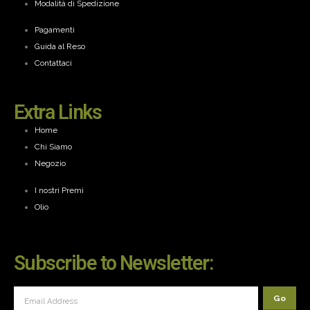
Modalità di Spedizione
Pagamenti
Guida al Reso
Contattaci
Extra Links
Home
Chi Siamo
Negozio
I nostri Premi
Olio
Subscribe to Newsletter: