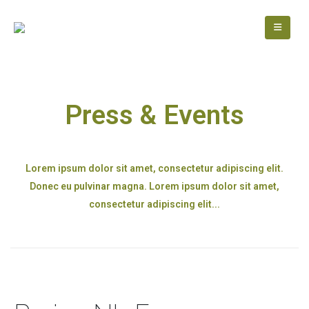
Press
&
Events
Lorem ipsum dolor sit amet, consectetur adipiscing elit.
Donec eu pulvinar magna. Lorem ipsum dolor sit amet,
consectetur adipiscing elit...