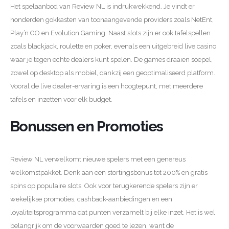
Het spelaanbod van Review NL is indrukwekkend. Je vindt er
honderden gokkasten van toonaangevende providers zoals NetEnt,
Play’n GO en Evolution Gaming. Naast slots zijn er ook tafelspellen
zoals blackjack, roulette en poker, evenals een uitgebreid live casino
waar je tegen echte dealers kunt spelen. De games draaien soepel,
zowel op desktop als mobiel, dankzij een geoptimaliseerd platform.
Vooral de live dealer-ervaring is een hoogtepunt, met meerdere
tafels en inzetten voor elk budget.
Bonussen en Promoties
Review NL verwelkomt nieuwe spelers met een genereus
welkomstpakket. Denk aan een stortingsbonus tot 200% en gratis
spins op populaire slots. Ook voor terugkerende spelers zijn er
wekelijkse promoties, cashback-aanbiedingen en een
loyaliteitsprogramma dat punten verzamelt bij elke inzet. Het is wel
belangrijk om de voorwaarden goed te lezen, want de