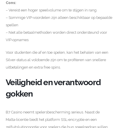
Cons:
– Vereist een hoger speelvolume om te stijgen in rang
– Sommige VIP‑voordelen zijn alleen beschikbaar op bepaalde
spellen
– Niet alle betaalmethoden worden direct ondersteund voor
VIP‑opnames
Voor studenten die af en toe spelen, kan het behalen van een
Silver‑status al voldoende zijn om te profiteren van snellere
uitbetalingen en extra free spins.
Veiligheid en verantwoord
gokken
B7 Casino neemt spelersbescherming serieus. Naast de
Malta‑licentie biedt het platform SSL‑encryptie en een
zelfuitsluitingsoptie voor spelers die hun speelgedrag willen