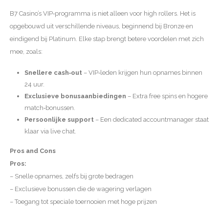
B7 Casino’s VIP‑programma is niet alleen voor high rollers. Het is
opgebouwd uit verschillende niveaus, beginnend bij Bronze en
eindigend bij Platinum. Elke stap brengt betere voordelen met zich
mee, zoals:
Snellere cash‑out
– VIP‑leden krijgen hun opnames binnen
24 uur.
Exclusieve bonusaanbiedingen
– Extra free spins en hogere
match‑bonussen.
Persoonlijke support
– Een dedicated accountmanager staat
klaar via live chat.
Pros and Cons
Pros:
– Snelle opnames, zelfs bij grote bedragen
– Exclusieve bonussen die de wagering verlagen
– Toegang tot speciale toernooien met hoge prijzen