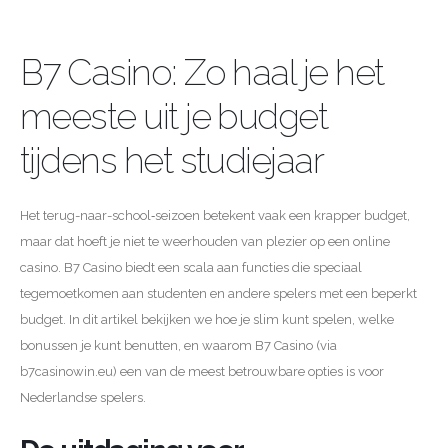
B7 Casino: Zo haal je het
meeste uit je budget
tijdens het studiejaar
Het terug-naar-school‑seizoen betekent vaak een krapper budget,
maar dat hoeft je niet te weerhouden van plezier op een online
casino. B7 Casino biedt een scala aan functies die speciaal
tegemoetkomen aan studenten en andere spelers met een beperkt
budget. In dit artikel bekijken we hoe je slim kunt spelen, welke
bonussen je kunt benutten, en waarom B7 Casino (via
b7casinowin.eu) een van de meest betrouwbare opties is voor
Nederlandse spelers.