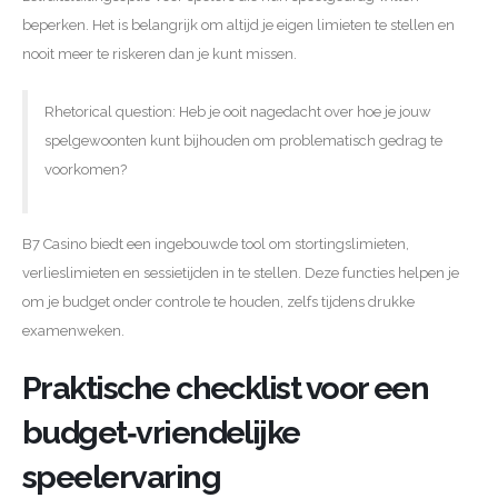
beperken. Het is belangrijk om altijd je eigen limieten te stellen en
nooit meer te riskeren dan je kunt missen.
Rhetorical question: Heb je ooit nagedacht over hoe je jouw
spelgewoonten kunt bijhouden om problematisch gedrag te
voorkomen?
B7 Casino biedt een ingebouwde tool om stortingslimieten,
verlieslimieten en sessietijden in te stellen. Deze functies helpen je
om je budget onder controle te houden, zelfs tijdens drukke
examenweken.
Praktische checklist voor een
budget‑vriendelijke
speelervaring