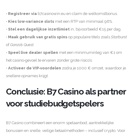
•
Registreer via
b7casinowin.eu en claim de welkomstbonus.
•
Kies low‑variance slots
met een RTP van minimaal 96%.
•
Stel een dagelijkse inzetlimiet
in, bijvoorbeeld €15 per dag.
•
Maak gebruik van gratis spins
op populaire titels zoals
Starburst
of
Gonzo’s Quest
.
•
Speel live dealer spellen
met een minimuminleg van €1 om
het casino‑gevoel te ervaren zonder grote risico’s.
•
Activeer de VIP‑voordelen
zodra je 1000 € omzet, waardoor je
snellere opnames krijgt.
Conclusie: B7 Casino als partner
voor studiebudgetspelers
B7 Casino combineert een enorm spelaanbod, aantrekkelijke
bonussen en snelle, veilige betaalmethoden – inclusief crypto. Voor