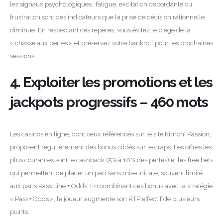
les signaux psychologiques : fatigue, excitation débordante ou
frustration sont des indicateurs que la prise de décision rationnelle
diminue. En respectant ces repères, vous évitez le piège de la
« chasse aux pertes » et préservez votre bankroll pour les prochaines
sessions.
4. Exploiter les promotions et les
jackpots progressifs – 460 mots
Les casinos en ligne, dont ceux référencés sur le site Kimchi Passion,
proposent régulièrement des bonus ciblés sur le craps. Les offres les
plus courantes sont le cashback (5 % à 10 % des pertes) et les free bets
qui permettent de placer un pari sans mise initiale, souvent limité
aux paris Pass Line + Odds. En combinant ces bonus avec la stratégie
« Pass + Odds », le joueur augmente son RTP effectif de plusieurs
points.