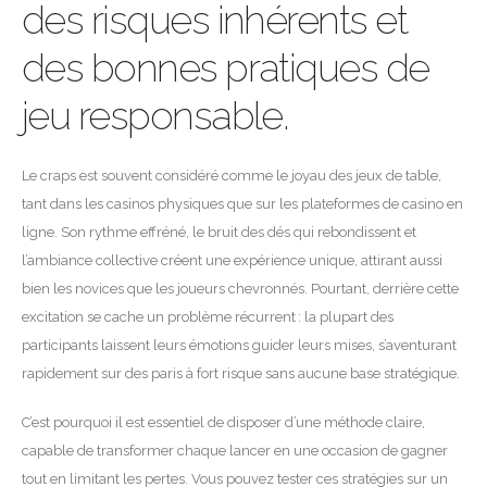
des risques inhérents et
des bonnes pratiques de
jeu responsable.
Le craps est souvent considéré comme le joyau des jeux de table,
tant dans les casinos physiques que sur les plateformes de casino en
ligne. Son rythme effréné, le bruit des dés qui rebondissent et
l’ambiance collective créent une expérience unique, attirant aussi
bien les novices que les joueurs chevronnés. Pourtant, derrière cette
excitation se cache un problème récurrent : la plupart des
participants laissent leurs émotions guider leurs mises, s’aventurant
rapidement sur des paris à fort risque sans aucune base stratégique.
C’est pourquoi il est essentiel de disposer d’une méthode claire,
capable de transformer chaque lancer en une occasion de gagner
tout en limitant les pertes. Vous pouvez tester ces stratégies sur un