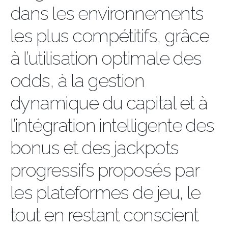
dans les environnements
les plus compétitifs, grâce
à l’utilisation optimale des
odds, à la gestion
dynamique du capital et à
l’intégration intelligente des
bonus et des jackpots
progressifs proposés par
les plateformes de jeu, le
tout en restant conscient