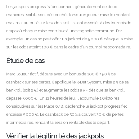
Les jackpots progressifs fonctionnent généralement de deux
manières : soit ils sont déclenchés lorsqu’un joueur mise le montant
maximal autorisé sur les odds, soit ils sont associés à des tournois de
craps où chaque mise contribue à une cagnotte commune. Par
exemple, un casino peut offrir un jackpot de 5 000 € dès que la mise
sur les odds atteint 100 € dans le cadre d’un tournoi hebdomadaire.
Étude de cas
Marc, joueur fictif, débute avec un bonus de 100 € + 50 % de
cashback sur ses pertes. Il applique le 3‑Bet System, mise 2 % de sa
bankroll (soit 2 €) et augmente les odds à 5 × dès que sa bankroll
dépasse 5 000 €. En 12 heures de jeu, il accumule 15 victoires
consécutives sur les Place 6/8, déclenche le jackpot progressif et
encaisse 5 000 €. Le cashback de 50 % a couvert 30 € de pertes
intermédiaires, rendant la session rentable dès le départ.
Vérifier la légitimité des jackpots