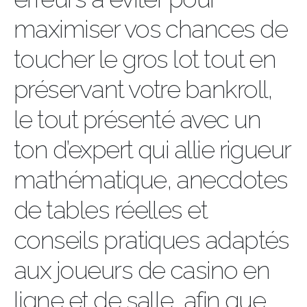
maximiser vos chances de
toucher le gros lot tout en
préservant votre bankroll,
le tout présenté avec un
ton d’expert qui allie rigueur
mathématique, anecdotes
de tables réelles et
conseils pratiques adaptés
aux joueurs de casino en
ligne et de salle, afin que