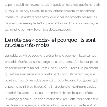
le point établi. En revanche, les Proposition bets, tels que le Hard Six
(5,78 %) ou le Any Seven (16,67 %), offrent des retours nettement
inférieurs. Ces différences s’expliquent par les probabilités réelles
des dés : par exemple, le 7 apparaît 6 fois sur 36 combinaisons, ce
qui rend le pari Any Seven très désavantageux.
Le rôle des « odds » et pourquoi ils sont
cruciaux (160 mots)
Les odds, ou « true odds », représentent le paiement basé sur les
probabilités réelles, sans marge du casino. Lorsqu’un joueur place
des odds derrière un pari Pass Line ou Come, il reçoit un paiement
qui reflète exactement la probabilité du point. Par exemple, si le
point est 4 ou 10, les odds paient 2 :1 ; pour le point 5 ou 9, c’est 3 :2 ;
et pour le point 6 ou 8, c’est 6 :5. En ajoutant le maximum d’odds
autorisé (souvent 3 ×, 4 × ou 5 × la mise de base), le joueur réduit
l’avantage global du casino à moins de 0,5 %. Cette réduction est la
clé d’une stratégie « jackpot‑friendly », car elle augmente le RTP