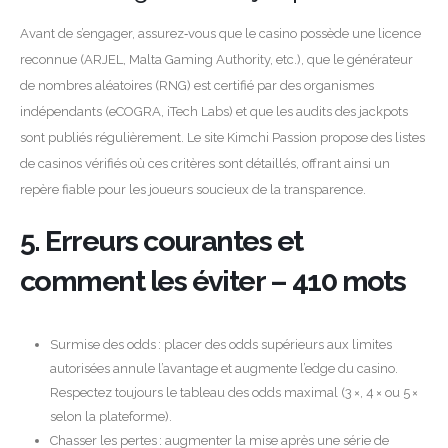
Avant de s’engager, assurez‑vous que le casino possède une licence
reconnue (ARJEL, Malta Gaming Authority, etc.), que le générateur
de nombres aléatoires (RNG) est certifié par des organismes
indépendants (eCOGRA, iTech Labs) et que les audits des jackpots
sont publiés régulièrement. Le site Kimchi Passion propose des listes
de casinos vérifiés où ces critères sont détaillés, offrant ainsi un
repère fiable pour les joueurs soucieux de la transparence.
5. Erreurs courantes et
comment les éviter – 410 mots
Surmise des odds : placer des odds supérieurs aux limites
autorisées annule l’avantage et augmente l’edge du casino.
Respectez toujours le tableau des odds maximal (3 ×, 4 × ou 5 ×
selon la plateforme).
Chasser les pertes : augmenter la mise après une série de