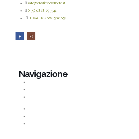
info@oleificiodellorto.it
(+39) 0828 793341
P.IVA IT02600500652
Navigazione
Privacy Policy
Termini e Condizioni
Modalità di Spedizione
Pagamenti
Guida al Reso
Contattaci