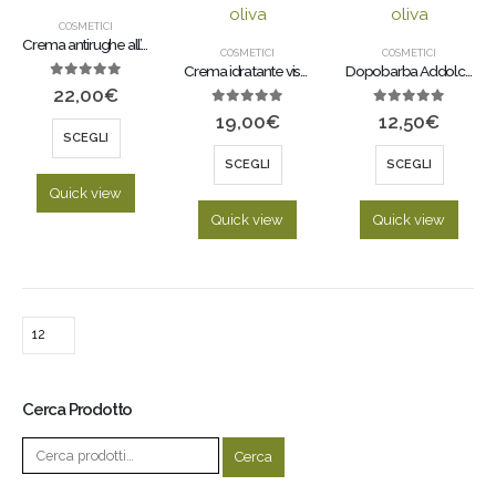
COSMETICI
Crema antirughe all’olio extra vergine di oliva
COSMETICI
COSMETICI
Crema idratante viso all’olio extravergine di oliva
Dopobarba Addolcente all’olio extravergine di oliva
0
out of 5
22,00
€
0
out of 5
0
out of 5
19,00
€
12,50
€
SCEGLI
SCEGLI
SCEGLI
Quick view
Quick view
Quick view
Cerca Prodotto
Cerca