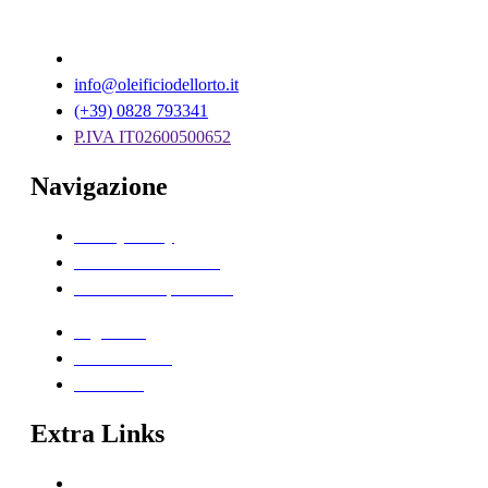
Via Isca, 7 – 84020 – Oliveto Citra, Campania
info@oleificiodellorto.it
(+39) 0828 793341
P.IVA IT02600500652
Navigazione
Privacy Policy
Termini e Condizioni
Modalità di Spedizione
Pagamenti
Guida al Reso
Contattaci
Extra Links
Home